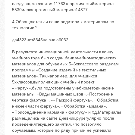
следующего занятия11763теоретическийматериал
5530иллюстративный материал14377
4.Обращаются ли ваши родители к материалам по
технологии?
да4323нет8345не знаю6032
В результате инновационной деятельности к концу
учебного года был создан банк учебнометодических
материалов для обучаемых 5–6хклассовпо разделам
программы «Создание изделий из текстильных
материалов».Так,например, для учащихся
5хклассов,выполняющих учебный проект
«Фартук»,были подготовлены учебнометодические
материалы: «Виды машинных швов»,«Построение
чертежа фартука», ««Раскрой фартука», «Обработка
нижней части фартука», «Обработка кармана»,
«Присоединение кармана к фартуку» и т.д.Материалы
размещались на сайте Дневник.рурегулярно после
проведениятекущего занятия, что позволяло
обучаемым, которые по ряду причин не успевали