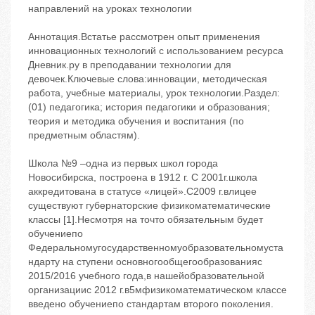
направлений на уроках технологии
Аннотация.Встатье рассмотрен опыт применения
инновационных технологий с использованием ресурса
Дневник.ру в преподавании технологии для
девочек.Ключевые слова:инновации, методическая
работа, учебные материалы, урок технологии.Раздел:
(01) педагогика; история педагогики и образования;
теория и методика обучения и воспитания (по
предметным областям).
Школа №9 –одна из первых школ города
Новосибирска, построена в 1912 г. С 2001г.школа
аккредитована в статусе «лицей».С2009 г.влицее
существуют губернаторские физикоматематические
классы [1].Несмотря на точто обязательным будет
обучениепо
Федеральномугосударственномуобразовательномуста
ндарту на ступени основногообщегообразованияс
2015/2016 учебного года,в нашейобразовательной
организациис 2012 г.в5мфизикоматематическом классе
введено обучениепо стандартам второго поколения.