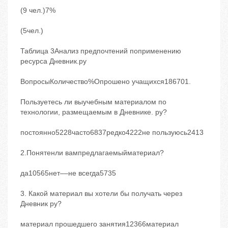
(9 чел.)7%
(5чел.)
Таблица 3Анализ предпочтений поприменению
ресурса Дневник.ру
ВопросыКоличество%Опрошено учащихся186701.
Пользуетесь ли выучебным материалом по
технологии, размещаемым в Дневнике. ру?
постоянно5228часто6837редко4222не пользуюсь2413
2.Понятенли вампредлагаемыйматериал?
да10565нет––не всегда5735
3. Какой материал вы хотели бы получать через
Дневник ру?
материал прошедшего занятия12366материал