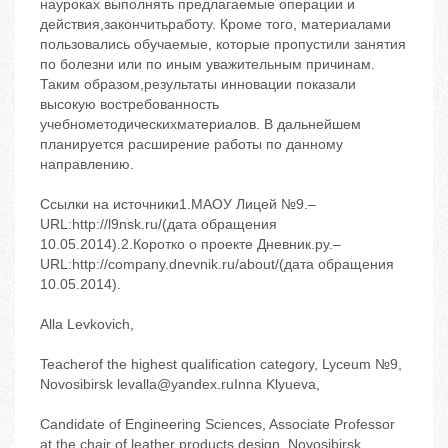
науроках выполнять предлагаемые операции и
действия,закончитьработу. Кроме того, материалами
пользовались обучаемые, которые пропустили занятия
по болезни или по иным уважительным причинам.
Таким образом,результаты инновации показали
высокую востребованность
учебнометодическихматериалов. В дальнейшем
планируется расширение работы по данному
направлению.
Ссылки на источники1.МАОУ Лицей №9.–
URL:http://l9nsk.ru/(дата обращения
10.05.2014).2.Коротко о проекте Дневник.ру.–
URL:http://company.dnevnik.ru/about/(дата обращения
10.05.2014).
Alla Levkovich,
Teacherof the highest qualification category, Lyceum №9,
Novosibirsk levalla@yandex.ruInna Klyueva,
Candidate of Engineering Sciences, Associate Professor
at the chair of leather products design, Novosibirsk