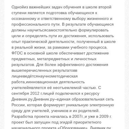
Однойиз важнейших задач обучения в школе второй
ступени является подготовка обучающихся к
осознанному и ответственному выбору жизненного и
профессионального пути. В результате обучающиеся
должны научитьсясамостоятельно формулировать
цели и определять пути их достижения, использовать
опыт практической деятельности, полученный в школе
в реальной жизни, за рамками учебного процесса.
ФГОС в основной школе обеспечивает достижение
предметных, метапредметных и личностных
результатов. Для более эффективного достижения
вышеперечисленных результатовв
лицееведётсянаучнометодическая
работа,иинновационная деятельность
учителейявляется её неотъемлемой частью. С
сентября 2012 г.лицей подключился к ресурсу
Дневник.ру.Дневник.ру–единая образовательная сеть
России, которая формирует уникальную электронную
среду для учителей, учеников и их родителей.
Разработка проекта началась в 2007г.,и уже в 2009 г.
проект был запущен под эгидой приоритетного
национального проекта «Образование». Дневник.ру