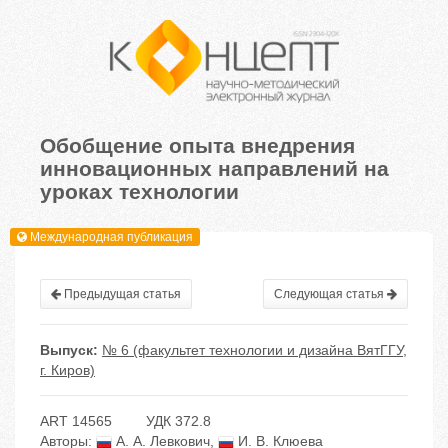
Обобщение опыта внедрения
инновационных направлений на
уроках технологии
Международная публикация
Предыдущая статья
Следующая статья
Выпуск:
№ 6 (факультет технологии и дизайна ВятГГУ,
г. Киров)
ART 14565
УДК 372.8
Авторы:
А. А. Левкович
,
И. В. Клюева