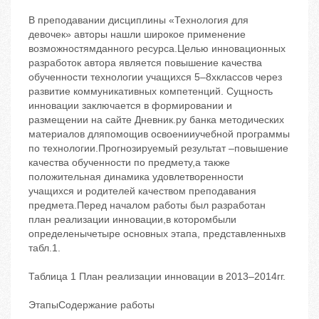
В преподавании дисциплины «Технология для
девочек» авторы нашли широкое применение
возможностямданного ресурса.Целью инновационных
разработок автора является повышение качества
обученности технологии учащихся 5–8хклассов через
развитие коммуникативных компетенций. Сущность
инновации заключается в формировании и
размещении на сайте Дневник.ру банка методических
материалов дляпомощив освоенииучебной программы
по технологии.Прогнозируемый результат –повышение
качества обученности по предмету,а также
положительная динамика удовлетворенности
учащихся и родителей качеством преподавания
предмета.Перед началом работы был разработан
план реализации инновации,в которомбыли
определенычетыре основных этапа, представленныхв
табл.1.
Таблица 1 План реализации инновации в 2013–2014гг.
ЭтапыСодержание работы