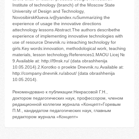
Institute of technology (branch) of the Moscow State
University of Design and Technology,
NovosibirskKlueva.iv@yandex.ruSummarizing the
experience of usage the innovative directions
attechnology lessons Abstract.The authors describethe
experience of implementing innovative technologies with
use of resource Dnevnik.ru inteaching technology for
girls.Key words:innovation, methodological work, teaching
materials, lesson technology.References1.MAOU Licej №
9.Available at: http://l9nsk.ru/ (data obrashhenija
10.05.2014).2.Korotko o proekte Dnevnik.ru.Available at:
http://company.dnevnik.ru/about/ (data obrashhenija
10.05.2014).
Рекомендовано к публикации:Некрасовой Г.Н.,
доктором педагогических наук, профессором, членом
редакционной коллегии журнала «Концепт»Горевым
П.М., кандидатом педагогических наук, главным
редактором журнала «Концепт»