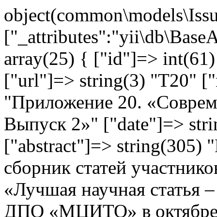
object(common\models\Issu
["_attributes":"yii\db\Base
array(25) { ["id"]=> int(61)
["url"]=> string(3) "T20" [
"Приложение 20. «Соврем
Выпуск 2»" ["date"]=> str
["abstract"]=> string(305
сборник статей участнико
«Лучшая научная статья 
ДПО «МЦИТО» в октябре 2