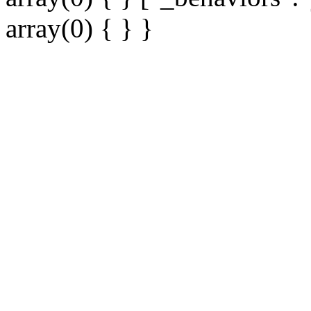
array(0) { } }