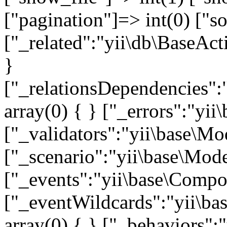
["pagination"]=> int(0) ["so
["_related":"yii\db\BaseAct
}
["_relationsDependencies":
array(0) { } ["_errors":"y
["_validators":"yii\base\M
["_scenario":"yii\base\Mode
["_events":"yii\base\Compon
["_eventWildcards":"yii\ba
array(0) { } ["_behaviors"