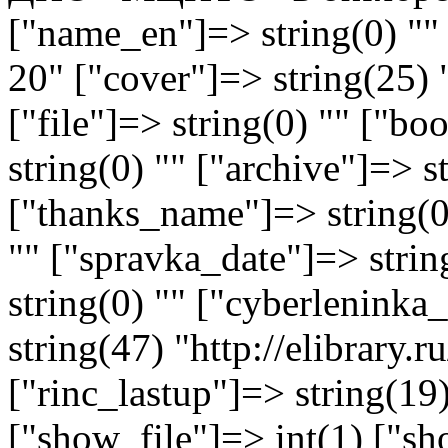
["name_en"]=> string(0) "" 
20" ["cover"]=> string(25) 
["file"]=> string(0) "" ["
string(0) "" ["archive"]=> s
["thanks_name"]=> string(0)
"" ["spravka_date"]=> stri
string(0) "" ["cyberlenink
string(47) "http://elibrary
["rinc_lastup"]=> string(1
["show_file"]=> int(1) ["sh