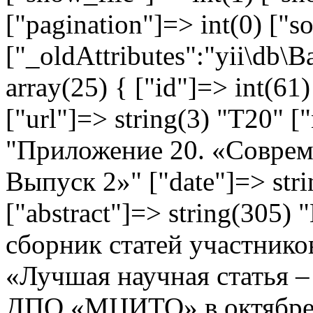
["pagination"]=> int(0) ["so
["_oldAttributes":"yii\db\
array(25) { ["id"]=> int(61)
["url"]=> string(3) "T20" [
"Приложение 20. «Соврем
Выпуск 2»" ["date"]=> str
["abstract"]=> string(305
сборник статей участнико
«Лучшая научная статья 
ДПО «МЦИТО» в октябре 2