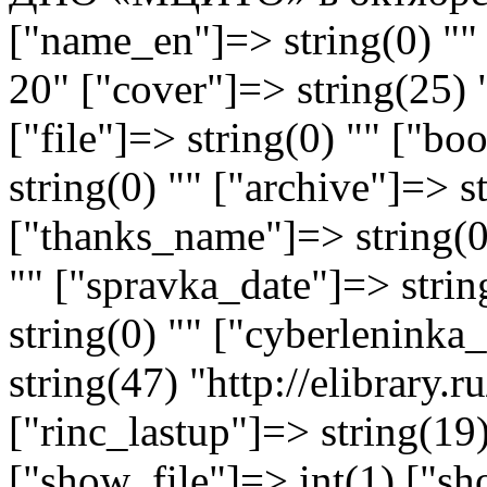
["name_en"]=> string(0) "" 
20" ["cover"]=> string(25) 
["file"]=> string(0) "" ["
string(0) "" ["archive"]=> s
["thanks_name"]=> string(0)
"" ["spravka_date"]=> stri
string(0) "" ["cyberlenink
string(47) "http://elibrary
["rinc_lastup"]=> string(1
["show_file"]=> int(1) ["sh