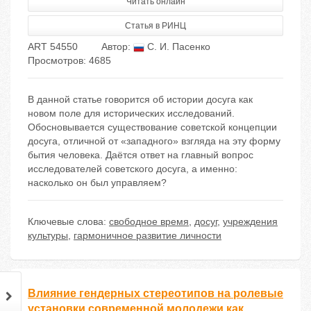
Читать онлайн
Статья в РИНЦ
ART 54550
Автор:
С. И. Пасенко
Просмотров: 4685
В данной статье говорится об истории досуга как
новом поле для исторических исследований.
Обосновывается существование советской концепции
досуга, отличной от «западного» взгляда на эту форму
бытия человека. Даётся ответ на главный вопрос
исследователей советского досуга, а именно:
насколько он был управляем?
Ключевые слова:
свободное время
,
досуг
,
учреждения
культуры
,
гармоничное развитие личности
Влияние гендерных стереотипов на ролевые
установки современной молодежи как