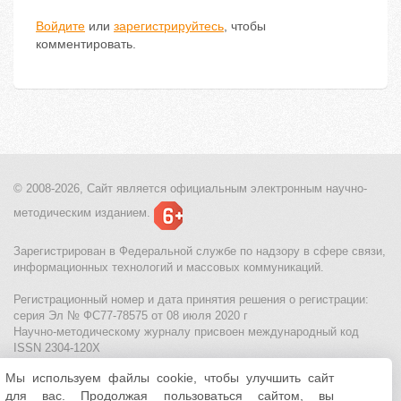
Войдите
или
зарегистрируйтесь
, чтобы
комментировать.
© 2008-2026, Сайт является
официальным электронным
научно-
методическим изданием.
Зарегистрирован в Федеральной службе по надзору в сфере связи,
информационных технологий и массовых коммуникаций.
Регистрационный номер и дата принятия решения о регистрации:
серия Эл № ФС77-78575 от 08 июля 2020 г
Научно-методическому журналу присвоен международный код
ISSN 2304-120X
Мы используем файлы cookie, чтобы улучшить сайт
МЦИТО
|
Школьные олимпиады и онлайн конкурсы для детей
|
для вас. Продолжая пользоваться сайтом, вы
Политика использования файлов cookie
|
Политика обработки и