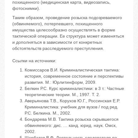
похищенного (медицинская карта, видеозапись,
фотоснимки).
Таким образом, проведение розыска подозреваемого
(обвиняемого), потерпевшего, похищенного
имущества целесообразно осуществлять в форме
тактической операции. Ее структура может изменяться
и дополняться в зависимости от конкретных
обстоятельств расследуемого преступления.
Ссылки на источники:
Комиссаров В.И. Криминалистическая тактика:
история, современное состояние и перспективы
развития. М.: Юрлитинформ, 2009.
Белкин Р.С. Курс криминалистики: в 3 т.: Частные
теоретические теории. М., 1997. Т. 2.
Аверьянова Т.В., Корухов Ю.Г., Россинская Е.Р.
Криминалистика: учебник для вузов / под ред.
Р.С. Белкина. М., 2002.
Бондарева М.В. Тактика розыска скрывшегося
обвиняемого: дис. … канд. юрид. наук. Омск,
2002.
Щербатов В.Ф. Деятельность следователя по