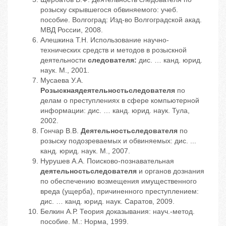
розыску скрывшегося обвиняемого: учеб.
пособие. Волгоград: Изд-во Волгоградской акад.
МВД России, 2008.
Алешкина Т.Н. Использование научно-
технических средств и методов в розыскной
деятельности
следователя:
дис. … канд. юрид.
наук. М., 2001.
Мусаева У.А.
Розыскная
деятельность
следователя
по
делам о преступлениях в сфере компьютерной
информации: дис. … канд. юрид. наук. Тула,
2002.
Гончар В.В.
Деятельность
следователя
по
розыску подозреваемых и обвиняемых: дис. ...
канд. юрид. наук. М., 2007.
Нурушев А.А. Поисково-познавательная
деятельность
следователя
и органов дознания
по обеспечению возмещения имущественного
вреда (ущерба), причиненного преступлением:
дис. … канд. юрид. наук. Саратов, 2009.
Белкин А.Р. Теория доказывания: науч.-метод.
пособие. М.: Норма, 1999.