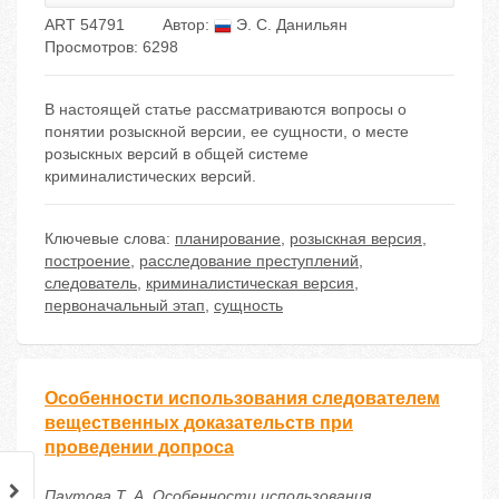
ART 54791
Автор:
Э. С. Данильян
Просмотров: 6298
В настоящей статье рассматриваются вопросы о
понятии розыскной версии, ее сущности, о месте
розыскных версий в общей системе
криминалистических версий.
Ключевые слова:
планирование
,
розыскная версия
,
построение
,
расследование преступлений
,
следователь
,
криминалистическая версия
,
первоначальный этап
,
сущность
Особенности использования следователем
вещественных доказательств при
проведении допроса
Паутова Т. А. Особенности использования