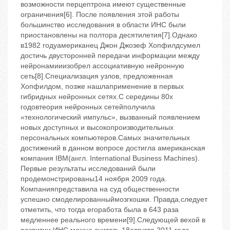
возможности перцептрона имеют существенные
ограничения[6]. После появления этой работы
большинство исследования в области ИНС были
приостановлены на полтора десятилетия[7].Однако
в1982 годуамериканец Джон Джозеф Хопфилдсумел
достичь двусторонней передачи информации между
нейронамииизобрел ассоциативную нейронную
сеть[8].Специализация узлов, предложенная
Хопфилдом, позже нашлаприменение в первых
гибридных нейронных сетях.С середины 80х
годовтеория нейронных сетейполучила
«технологический импульс», вызванный появлением
новых доступных и высокопроизводительных
персональных компьютеров.Самых значительных
достижений в данном вопросе достигла американская
компания IBM(англ. International Business Machines).
Первые результаты исследований были
продемонстрированы14 ноября 2009 года.
Компанияпредставила на суд общественности
успешно смоделированныймозгкошки. Правда,следует
отметить, что тогда егоработа была в 643 раза
медленнее реального времени[9].Следующей вехой в