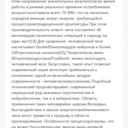
этом направлении значительных результатов:во время
работы в режиме реального времени потребляемая
мощностьсоставила всего 70 МВт, что на несколько
порядков меньше затрат энергии, требующейся
процессорамтрадиционной архитектуры.При этом
производительность нового чипа составляет 46
миллиардов синаптических операций в секунду на
один ватт[14].Для сравнения: человеческий мозг
насчитывает более85миллиардов нейронов и более
100триллионов синапсов[15].Теоретически,имея
85тысячпроцессоровTrueNorth, можно воссоздать
человеческий мозг. Безусловно, такой опыт позволит
современной науке вплотную приблизиться к
пониманию одной из величайших загадок
современности –человеческомусознанию.Подобный
технический прорывоткрывает современной
наукецелый ряд значимых перспектив как в
нейробиологии, так и в кибернетике. Область
применения таких чиповкрайне широка.Вопервых,
быстродействие и малое энергопотреблениенового
чипа могут привести к прорыву в области
протезирования. Особенности процессоратаковы, что
он может бытьсвязующим звеном межу нервной