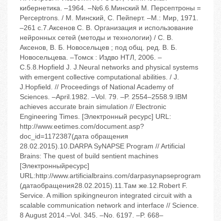
кибернетика. –1964. –№6.6.Минский М. Персептроны =
Perceptrons. / М. Минский, С. Пейперт. –М.: Мир, 1971.
–261 с.7.Аксенов С. В. Организация и использование
нейронных сетей (методы и технологии) / С. В.
Аксенов, В. Б. Новосельцев ; под общ. ред. В. Б.
Новосельцева. –Томск : Издво НТЛ, 2006. –
С.5.8.Hopfield J. J.Neural networks and physical systems
with emergent collective computational abilities. / J.
J.Hopfield. // Proceedings of National Academy of
Sciences. –April.1982. –Vol. 79. –P. 2554–2558.9.IBM
achieves accurate brain simulation // Electronic
Engineering Times. [Электронный ресурс] URL:
http://www.eetimes.com/document.asp?
doc_id=1172387(дата обращения
28.02.2015).10.DARPA SyNAPSE Program // Artificial
Brains: The quest of build sentient machines
[Электронныйресурс]
URL:http://www.artificialbrains.com/darpasynapseprogram
(датаобращения28.02.2015).11.Там же.12.Robert F.
Service. A million spikingneuron integrated circuit with a
scalable communication network and interface // Science.
8 August 2014.–Vol. 345. –No. 6197. –P. 668–