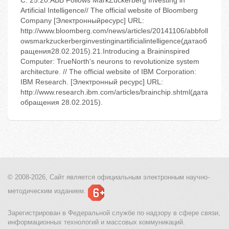
C. 25.20.ABB Follows MarkZuckerberg Investing in
Artificial Intelligence// The official website of Bloomberg
Company [Электронныйресурс] URL:
http://www.bloomberg.com/news/articles/20141106/abbfoll
owsmarkzuckerberginvestinginartificialintelligence(датаоб
ращения28.02.2015).21.Introducing a Braininspired
Computer: TrueNorth's neurons to revolutionize system
architecture. // The official website of IBM Corporation:
IBM Research. [Электронный ресурс] URL:
http://www.research.ibm.com/articles/brainchip.shtml(дата
обращения 28.02.2015).
© 2008-2026, Сайт является
официальным электронным
научно-
методическим изданием.
Зарегистрирован в Федеральной службе по надзору в сфере связи,
информационных технологий и массовых коммуникаций.