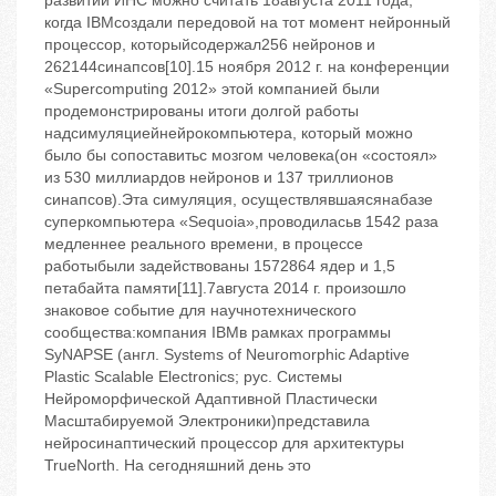
развитии ИНС можно считать 18августа 2011 года,
когда IBMсоздали передовой на тот момент нейронный
процессор, которыйсодержал256 нейронов и
262144синапсов[10].15 ноября 2012 г. на конференции
«Supercomputing 2012» этой компанией были
продемонстрированы итоги долгой работы
надсимуляциейнейрокомпьютера, который можно
было бы сопоставитьс мозгом человека(он «состоял»
из 530 миллиардов нейронов и 137 триллионов
синапсов).Эта симуляция, осуществлявшаясянабазе
суперкомпьютера «Sequoia»,проводиласьв 1542 раза
медленнее реального времени, в процессе
работыбыли задействованы 1572864 ядер и 1,5
петабайта памяти[11].7августа 2014 г. произошло
знаковое событие для научнотехнического
сообщества:компания IBMв рамках программы
SyNAPSE (англ. Systems of Neuromorphic Adaptive
Plastic Scalable Electronics; рус. Системы
Нейроморфической Адаптивной Пластически
Масштабируемой Электроники)представила
нейросинаптический процессор для архитектуры
TrueNorth. На сегодняшний день это