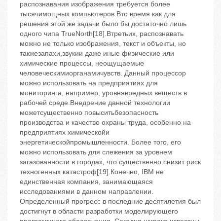
распознавания изображения требуется более
тысячимощных компьютеров.Вто время как для
решения этой же задачи было бы достаточно лишь
одного чипа TrueNorth[18].Втретьих, распознавать
можно не только изображения, текст и объекты, но
такжезапахи,звукии даже иные физические или
химические процессы, неощущаемые
человеческимиорганамичувств. Данный процессор
можно использовать на предприятиях для
мониторинга, например, уровнявредных веществ в
рабочей среде.Внедрение данной технологии
можетсущественно повыситьбезопасность
производства и качество охраны труда, особенно на
предприятиях химическойи
энергетическойпромышленности. Более того, его
можно использовать для слежения за уровнем
загазованности в городах, что существенно снизит риск
техногенных катастроф[19].Конечно, IBM не
единственная компания, занимающаяся
исследованиями в данном направлении.
Определенный прогресс в последние десятилетия был
достигнут в области разработки моделирующего