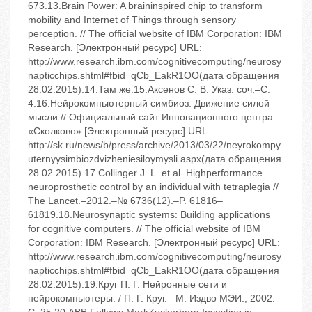
673.13.Brain Power: A braininspired chip to transform
mobility and Internet of Things through sensory
perception. // The official website of IBM Corporation: IBM
Research. [Электронный ресурс] URL:
http://www.research.ibm.com/cognitivecomputing/neurosy
napticchips.shtml#fbid=qCb_EakR1OO(дата обращения
28.02.2015).14.Там же.15.Аксенов С. В. Указ. соч.–С.
4.16.Нейрокомпьютерный симбиоз: Движение силой
мысли // Официальный сайт Инновационного центра
«Сколково».[Электронный ресурс] URL:
http://sk.ru/news/b/press/archive/2013/03/22/neyrokompy
uternyysimbiozdvizheniesiloymysli.aspx(дата обращения
28.02.2015).17.Collinger J. L. et al. Highperformance
neuroprosthetic control by an individual with tetraplegia //
The Lancet.–2012.–№ 6736(12).–P. 61816–
61819.18.Neurosynaptic systems: Building applications
for cognitive computers. // The official website of IBM
Corporation: IBM Research. [Электронный ресурс] URL:
http://www.research.ibm.com/cognitivecomputing/neurosy
napticchips.shtml#fbid=qCb_EakR1OO(дата обращения
28.02.2015).19.Круг П. Г. Нейронные сети и
нейрокомпьютеры. / П. Г. Круг. –М: Издво МЭИ., 2002. –