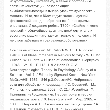
искусственному интеллекту, а также к построению
сложных конструкций, позволяющих
симбиотическисоединятьнервнуюсистемучеловека и
машины. И то, что в 86ом годуказалось научной
фантастикой, сегодня обретает всеболее зримые
очертания. И создание робота Т800и «Скайнет» может
произойти вближайшее десятилетие.А случится ли
восстание машин –это зависит только от человека. И
не стоит забывать о трех законахробототехники...
Ссылки на источники1.Mc Culloch W. С. H. A Logical
Calculus of Ideas Immanent in Nervous Activity. / W. С. Mc
Culloch, W. H. Pitts. // Bulletin of Mathematical Biophysics.
–1943. –Vol. 5. –P. 115–119.2.Hebb D. O. A
Neuropsychological Theory. In Psychology: A Study of a
Science. –Vol. 1. / Edited by Sigmund Koch. –New York:
McGrawHill, 1959. –846 p.3.ОсовскийС. Нейронные
сети для обработки информации. / С. Осовский. –М.:
Финансы и статистика, 2002. –C. 21.4.Розенблатт Ф.
Принципы нейродинамики: Перцептроны и теория
механизмов мозга. / Ф. Розенблатт. –М.: Мир, 1965. –
480 с.5.Петров А. П. О возможностях перцептрона. / А.
П. Петров. // Известия АН СССР, Техническая