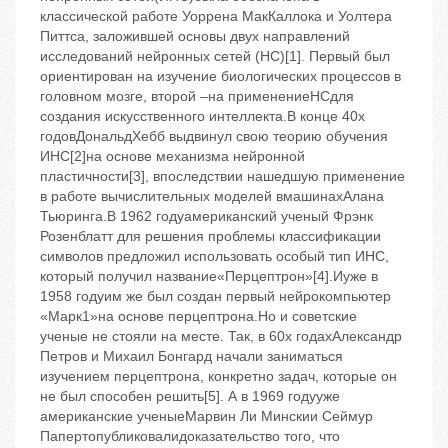
классической работе Уоррена МакКаллока и Уолтера
Питтса, заложившей основы двух направлений
исследований нейронных сетей (НС)[1]. Первый был
ориентирован на изучение биологических процессов в
головном мозге, второй –на применениеНСдля
создания искусственного интеллекта.В конце 40х
годовДональдХебб выдвинул свою теорию обучения
ИНС[2]на основе механизма нейронной
пластичности[3], впоследствии нашедшую применение
в работе вычислительных моделей вмашинахАлана
Тьюринга.В 1962 годуамериканский ученый Фрэнк
Розенблатт для решения проблемы классификации
символов предложил использовать особый тип ИНС,
который получил название«Перцептрон»[4].Иуже в
1958 годуим же был создан первый нейрокомпьютер
«Марк1»на основе перцептрона.Но и советские
ученые не стояли на месте. Так, в 60х годахАлександр
Петров и Михаил Бонгард начали заниматься
изучением перцептрона, конкретно задач, которые он
не был способен решить[5]. А в 1969 годууже
американские ученыеМарвин Ли Минскии Сеймур
Папертопубликовалидоказательство того, что