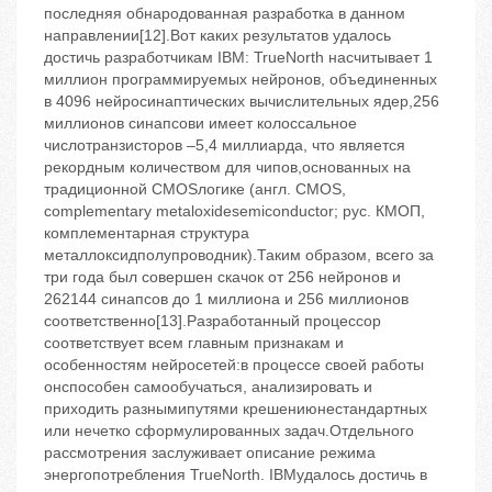
последняя обнародованная разработка в данном
направлении[12].Вот каких результатов удалось
достичь разработчикам IBM: TrueNorth насчитывает 1
миллион программируемых нейронов, объединенных
в 4096 нейросинаптических вычислительных ядер,256
миллионов синапсови имеет колоссальное
числотранзисторов –5,4 миллиарда, что является
рекордным количеством для чипов,основанных на
традиционной CMOSлогике (англ. CMOS,
complementary metaloxidesemiconductor; рус. КМОП,
комплементарная структура
металлоксидполупроводник).Таким образом, всего за
три года был совершен скачок от 256 нейронов и
262144 синапсов до 1 миллиона и 256 миллионов
соответственно[13].Разработанный процессор
соответствует всем главным признакам и
особенностям нейросетей:в процессе своей работы
онспособен самообучаться, анализировать и
приходить разнымипутями крешениюнестандартных
или нечетко сформулированных задач.Отдельного
рассмотрения заслуживает описание режима
энергопотребления TrueNorth. IBMудалось достичь в