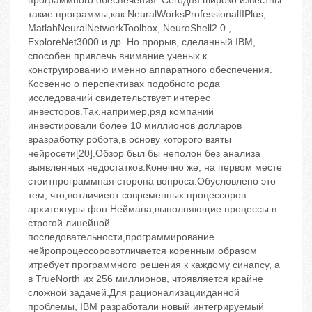
программного обеспечения. Сегодня широко известны
такие программы,как NeuralWorksProfessionalIIPlus,
MatlabNeuralNetworkToolbox, NeuroShell2.0.,
ExploreNet3000 и др. Но прорыв, сделанный IBM,
способен привлечь внимание ученых к
конструированию именно аппаратного обеспечения.
Косвенно о перспективах подобного рода
исследований свидетельствует интерес
инвесторов.Так,например,ряд компаний
инвестировали более 10 миллионов долларов
вразработку робота,в основу которого взяты
нейросети[20].Обзор был бы неполон без анализа
выявленных недостатков.Конечно же, на первом месте
стоитпрограммная сторона вопроса.Обусловлено это
тем, что,вотличиеот современных процессоров
архитектуры фон Неймана,выполняющие процессы в
строгой линейной
последовательности,программирование
нейропроцессоровотличается коренным образом
итребует программного решения к каждому синапсу, а
в TrueNorth их 256 миллионов, чтоявляется крайне
сложной задачей.Для рационализацииданной
проблемы, IBM разработали новый интегрируемый