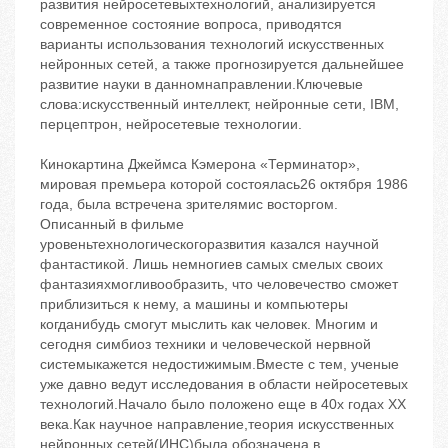
развития нейросетевыхтехнологий, анализируется
современное состояние вопроса, приводятся
варианты использования технологий искусственных
нейронных сетей, а также прогнозируется дальнейшее
развитие науки в данномнаправлении.Ключевые
слова:искусственный интеллект, нейронные сети, IBM,
перцептрон, нейросетевые технологии.
Кинокартина Джеймса Кэмерона «Терминатор»,
мировая премьера которой состоялась26 октября 1986
года, была встречена зрителямис восторгом.
Описанный в фильме
уровеньтехнологическогоразвития казался научной
фантастикой. Лишь немногиев самых смелых своих
фантазияхмогливообразить, что человечество сможет
приблизиться к нему, а машины и компьютеры
когданибудь смогут мыслить как человек. Многим и
сегодня симбиоз техники и человеческой нервной
системыкажется недостижимым.Вместе с тем, ученые
уже давно ведут исследования в области нейросетевых
технологий.Начало было положено еще в 40х годах XX
века.Как научное направление,теория искусственных
нейронных сетей(ИНС)была обозначена в