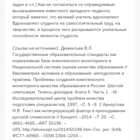
задач и т.п.).Как не согласиться со справедливым
высказыванием известного западного педагога,
который заметил, что великий учитель вдохновляет.
Вдохновляет студента на самостоятельный труд, на
творчество, в процессе чего раскрываются уникальные
способности личности студента.
Ссылки на источники1. Дементьев В.Л.
Государственные образовательные стандарты как
нормативная база комплексного мониторинга в
Национальной системе оценки качества образования //
Квалиметрия человека и образования: методология и
практика. Проблемы создания комплексного
мониторинга качества образования в России. Шестой
симпозиум. Тезисы докладов. Книга II. Часть 1. –М.:
Исследовательский центр проблем качества
подготовки специалистов, 1997. –С. 5 –9. 2.Арнаутова
Н.В. Текст как интегрирующий фактор в преподавании
русской словесности // Концепт. –2014. –Т. 20. –С.
4661–4665.–ART 55196. –
URL:http://ekoncept.ru/2014/55196.htm–Гос. рег. Эл№
ФС77–49965. –ISSN 2304–120Х.–