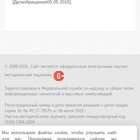
[Датаобращения05.05.2015].
© 2008-2026, Сайт является
официальным электронным
научно-
методическим изданием.
Зарегистрирован в Федеральной службе по надзору в сфере связи,
информационных технологий и массовых коммуникаций.
Регистрационный номер и дата принятия решения о регистрации:
серия Эл № ФС77-78575 от 08 июля 2020 г
Научно-методическому журналу присвоен международный код
ISSN 2304-120X
Мы используем файлы cookie, чтобы улучшить сайт
МЦИТО
|
Школьные олимпиады и онлайн конкурсы для детей
|
для вас. Продолжая пользоваться сайтом, вы
Политика использования файлов cookie
|
Политика обработки и