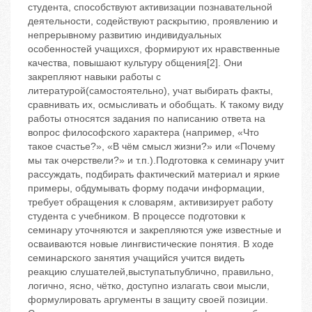
студента, способствуют активизации познавательной
деятельности, содействуют раскрытию, проявлению и
непрерывному развитию индивидуальных
особенностей учащихся, формируют их нравственные
качества, повышают культуру общения[2]. Они
закрепляют навыки работы с
литературой(самостоятельно), учат выбирать факты,
сравнивать их, осмысливать и обобщать. К такому виду
работы относятся задания по написанию ответа на
вопрос философского характера (например, «Что
такое счастье?», «В чём смысл жизни?» или «Почему
мы так очерствели?» и т.п.).Подготовка к семинару учит
рассуждать, подбирать фактический материал и яркие
примеры, обдумывать форму подачи информации,
требует обращения к словарям, активизирует работу
студента с учебником. В процессе подготовки к
семинару уточняются и закрепляются уже известные и
осваиваются новые лингвистические понятия. В ходе
семинарского занятия учащийся учится видеть
реакцию слушателей,выступатьпублично, правильно,
логично, ясно, чётко, доступно излагать свои мысли,
формулировать аргументы в защиту своей позиции.