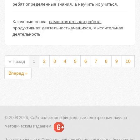
ребят определенные знания, а научить их учиться.
Ключевые слова:
самостоятельная работа
,
продуктивная деятельность учащихся
,
мыслительная
деятельность
« Назад
1
2
3
4
5
6
7
8
9
10
Вперед »
© 2008-2026, Сайт является
официальным электронным
научно-
методическим изданием.
Зарегистрирован в Федеральной службе по надзору в сфере связи,