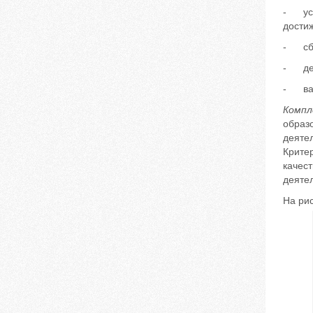
- уст
достиж
- сбо
- дей
- вал
Компл
образо
деяте
Крите
качест
деятел
На ри