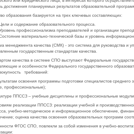
ского или юридического лица, в интересах которого осуществляет
нь достижения планируемых результатов образовательной программ
тво образования базируется на трех ключевых составляющих:
Цели и содержание образовательного процесса.
Уровень профессионализма преподавателей и организации препод
Состояние материально-технической базы и уровень информацион
ма менеджмента качества (СМК) - это система для руководства и 
овленным государственным стандартам качества.
артом качества в системе СПО выступают Федеральные государст
вляющие и особенности Федерального государственного образоват
овокупность требований:
зультатам освоения программы подготовки специалистов среднего 
е, профессиональные);
труктуре ППССЗ – учебные дисциплины и профессиональные модули
ловиям реализации ППССЗ: реализации учебной и производственной
сса, учебно-методическое и информационное обеспечение, финан
ечение; оценка качества освоения образовательных программ соот
нности ФГОС СПО, повлекли за собой изменения в учебно-воспита
изации: