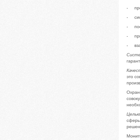
- про
- сис
- пос
- при
- вза
Систе
гарант
Качес
это со
произв
Охране
совок
необх
Целью
сферы
решен
Монит