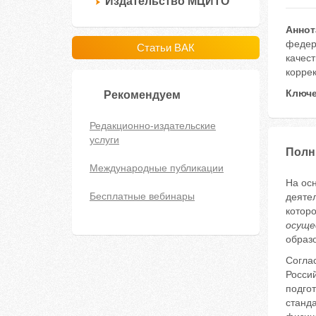
Издательство МЦИТО
Аннот
федер
Статьи ВАК
качес
коррек
Ключе
Рекомендуем
Редакционно-издательские
услуги
Полн
Международные публикации
На ос
Бесплатные вебинары
деятел
котор
осуще
образ
Соглас
Росси
подго
станд