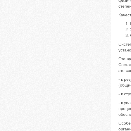
физиче
степе
Качес
Систе
устан
Станд
Соста
это с
- к ре
(общи
- к с
- к ус
проце
обесп
Особе
орган