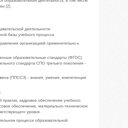
ся образовательная деятельность, в том числе
ы [2].
авательской деятельности.
ной базы учебного процесса.
управления организацией применительно к
венные образовательные стандарты (ФГОС).
ельного стандарта СПО третьего поколения -
звена (ППССЗ) - знания, умения, компетенции
;
 практик, кадровое обеспечение учебного
совое обеспечение, материально-техническое
ветствующего уровня.
тельном процессе образовательной