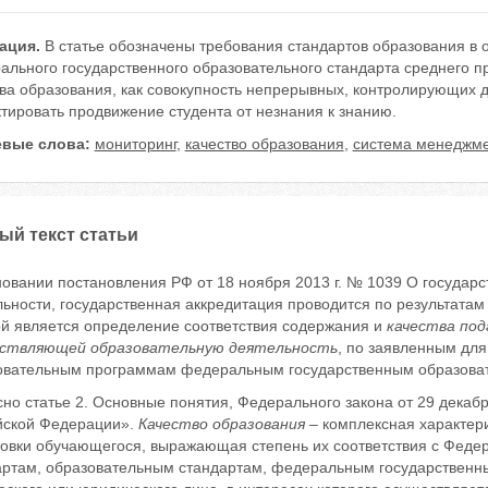
ация.
В статье обозначены требования стандартов образования в 
ального государственного образовательного стандарта среднего 
тва образования, как совокупность непрерывных, контролирующих 
тировать продвижение студента от незнания к знанию.
вые слова:
мониторинг
,
качество образования
,
система менеджме
ый текст статьи
новании постановления РФ от 18 ноября 2013 г. № 1039 О государ
ьности, государственная аккредитация проводится по результата
ой является определение соответствия содержания и
качества под
ствляющей образовательную деятельность
, по заявленным для
овательным программам федеральным государственным образовате
но статье 2. Основные понятия, Федерального закона от 29 декаб
йской Федерации».
Качество образования
– комплексная характери
товки обучающегося, выражающая степень их соответствия с Фед
артам, образовательным стандартам, федеральным государственн