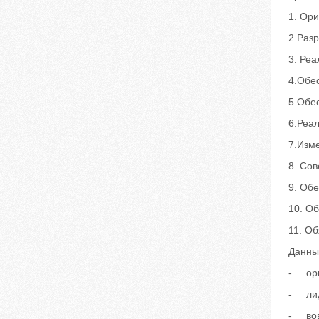
1. Ори
2.Раз
3. Реа
4.Обе
5.Обе
6.Реа
7.Изме
8. Со
9. Об
10. О
11. Об
Данны
- ори
- лид
- вов