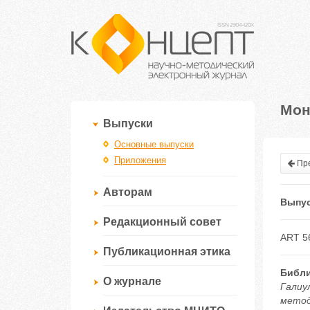
Мон
Выпуски
Основные выпуски
Приложения
Пре
Авторам
Выпус
Редакционный совет
ART 5
Публикационная этика
Библи
О журнале
Галиу
методи