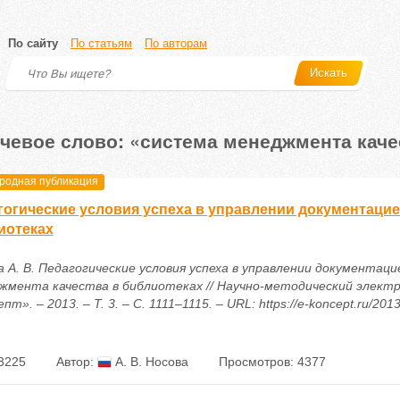
По сайту
По статьям
По авторам
Искать
чевое слово: «система менеджмента каче
одная публикация
гогические условия успеха в управлении документаци
иотеках
а А. В. Педагогические условия успеха в управлении документац
жмента качества в библиотеках // Научно-методический элект
пт». – 2013. – Т. 3. – С. 1111–1115. – URL: https://e-koncept.ru/201
3225
Автор:
А. В. Носова
Просмотров: 4377