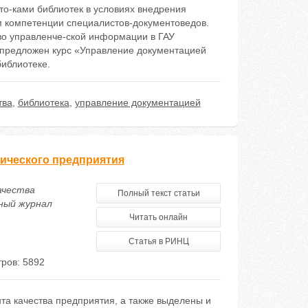
о-ками библиотек в условиях внедрения
 компетенции специалистов-документоведов.
во управленче-ской информации в ГАУ
предложен курс «Управление документацией
иблиотеке.
тва
,
библиотека
,
управление документацией
ического предприятия
ачества
Полный текст статьи
ный журнал
Читать онлайн
Статья в РИНЦ
ров: 5892
та качества предприятия, а также выделены и