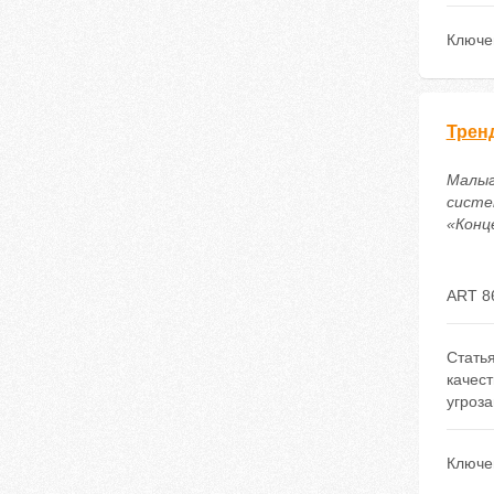
Ключе
Трен
Малыг
систе
«Конце
ART 8
Стать
качест
угроз
Ключе