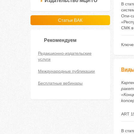
Издательство МЦИТО
В ста
систе
Опи-с
Статьи ВАК
«Респ
СМК в
Рекомендуем
Ключе
Редакционно-издательские
услуги
Виды
Международные публикации
Карпе
Бесплатные вебинары
ракет
«Конце
koncep
ART 1
В ста