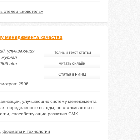
ть отелей «новотель»
у менеджмента качества
ций, улучшающих
Полный текст статьи
 журнал
86908.htm
Читать онлайн
Статья в РИНЦ
смотров: 2996
ганизаций, улучшающих систему менеджмента
ает определенные выгоды, но сталкивается с
логии, способствующие развитию СМК.
,
форматы и технологии