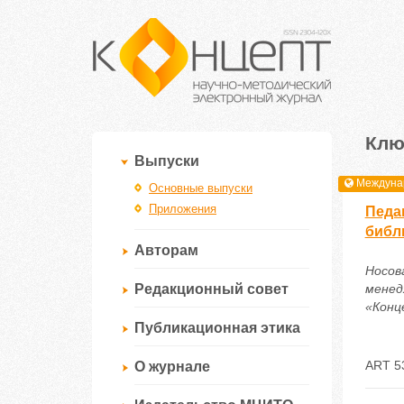
Клю
Выпуски
Междунар
Основные выпуски
Приложения
Педа
библ
Авторам
Носов
Редакционный совет
менед
«Конце
Публикационная этика
ART 5
О журнале