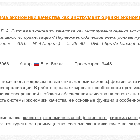
ема экономики качества как инструмент оценки эконо
 Е. А. Система экономики качества как инструмент оценки экон
тивности организации // Научно-методический электронный ж
пт». – 2016. – № 4 (апрель). – С. 35–40. – URL: https://e-koncept.
6066
Автор:
Е. А. Байда
Просмотров: 3443
я посвящена вопросам повышения экономической эффективности и
тва организации. В работе проанализированы особенности организ
енческих решений в области обеспечения качества на основе анал
сть системы экономики качества, ее основные функции и особенно
вые слова:
качество
,
экономическая эффективность
,
система мене
сс
,
конкурентное преимущество
,
система экономики качества
,
затра