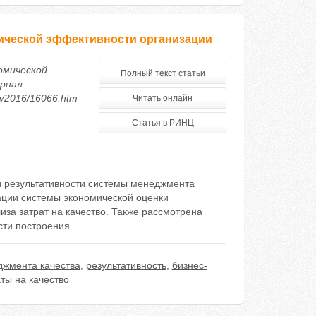
мической эффективности организации
омической
Полный текст статьи
урнал
ru/2016/16066.htm
Читать онлайн
Статья в РИНЦ
 результативности системы менеджмента
ации системы экономической оценки
иза затрат на качество. Также рассмотрена
сти построения.
джмента качества
,
результативность
,
бизнес-
ты на качество