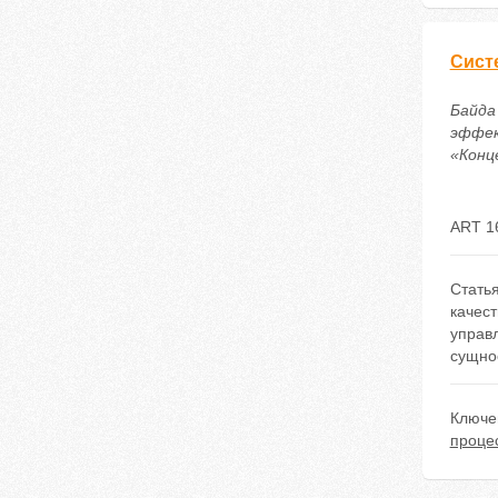
Сист
Байда
эффек
«Конце
ART 1
Стать
качес
управл
сущно
Ключе
проце