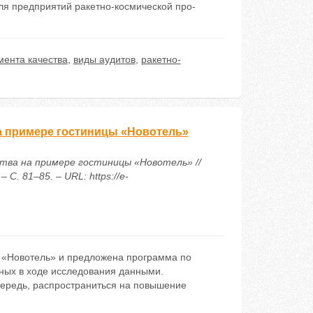
я предприятий ракетно-космической про-
ента качества
,
виды аудитов
,
ракетно-
а примере гостиницы «Новотель»
тва на примере гостиницы «Новотель» //
С. 81–85. – URL: https://e-
й «Новотель» и предложена программа по
ых в ходе исследования данными.
ередь, распространиться на повышение