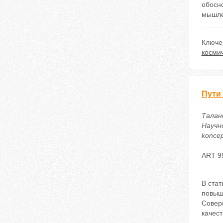
обосн
мышле
Ключе
косми
Пути
Талан
Научно
koncep
ART 9
В ста
повыш
Совер
качест