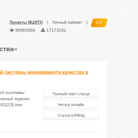
Проекты МЦИТО
|
Личный кабинет
|
EN
85865956
17173191
ства»
ей системы менеджмента качества в
ией системы
Полный текст статьи
ронный журнал
3/53225.htm
Читать онлайн
Статья в РИНЦ