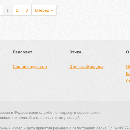
1
2
3
Вперед »
Редсовет
Этика
О
Состав редсовета
Этический кодекс
О
К
С
рован в Федеральной службе по надзору в сфере связи,
онных технологий и массовых коммуникаций.
онный номер и дата принятия решения о регистрации: серия Эл № ФС77-