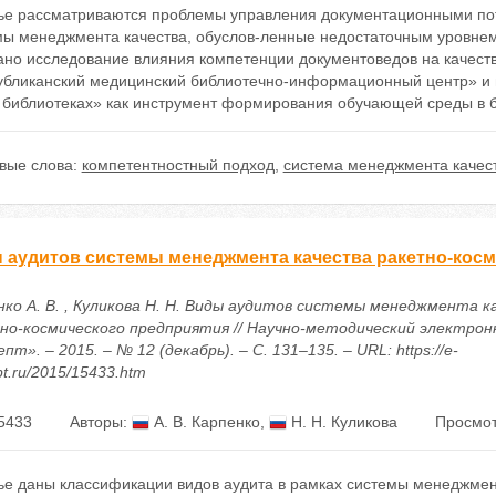
тье рассматриваются проблемы управления документационными пот
мы менеджмента качества, обуслов-ленные недостаточным уровнем
ано исследование влияния компетенции документоведов на качест
убликанский медицинский библиотечно-информационный центр» и 
 библиотеках» как инструмент формирования обучающей среды в б
вые слова:
компетентностный подход
,
система менеджмента качес
 аудитов системы менеджмента качества ракетно-косм
нко А. В. , Куликова Н. Н. Виды аудитов системы менеджмента к
но-космического предприятия // Научно-методический электрон
пт». – 2015. – № 12 (декабрь). – С. 131–135. – URL: https://e-
t.ru/2015/15433.htm
5433
Авторы:
А. В. Карпенко
,
Н. Н. Куликова
Просмот
тье даны классификации видов аудита в рамках системы менеджмен