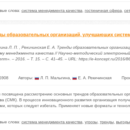
вые слова:
система менеджмента качества
,
гостиничная сфера
,
се
ды образовательных организаций, улучшающих систем
ина Л. П. , Рекичинская Е. А. Тренды образовательных организа
му менеджмента качества // Научно-методический электронный
пт». – 2016. – Т. 15. – С. 41–45. – URL: https://e-koncept.ru/2016/
6908
Авторы:
Л. П. Малыгина
,
Е. А. Рекичинская
Про
я посвящена рассмотрению основных трендов образовательных ор
ва (СМК). В процессе инновационного развития организация получ
ами, которых следует избегать. Применяет новые форматы и техно
вые слова:
система менеджмента качества
,
угрозы
,
тренды
,
выгоды