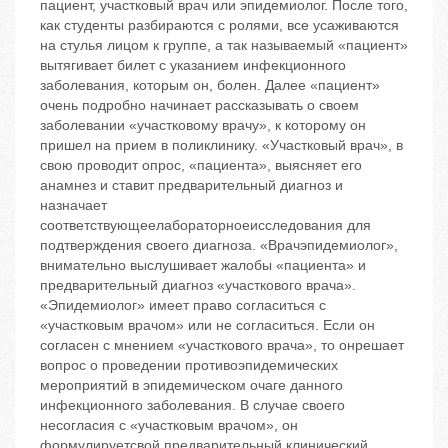
пациент, участковый врач или эпидемиолог. После того,
как студенты разбираются с ролями, все усаживаются
на стулья лицом к группе, а так называемый «пациент»
вытягивает билет с указанием инфекционного
заболевания, которым он, болен. Далее «пациент»
очень подробно начинает рассказывать о своем
заболевании «участковому врачу», к которому он
пришел на прием в поликлинику. «Участковый врач», в
свою проводит опрос, «пациента», выясняет его
анамнез и ставит предварительный диагноз и
назначает
соответствующеелабораторноеисследования для
подтверждения своего диагноза. «Врачэпидемиолог»,
внимательно выслушивает жалобы «пациента» и
предварительный диагноз «участкового врача».
«Эпидемиолог» имеет право согласиться с
«участковым врачом» или не согласиться. Если он
согласен с мнением «участкового врача», то онрешает
вопрос о проведении противоэпидемических
мероприятий в эпидемическом очаге данного
инфекционного заболевания. В случае своего
несогласия с «участковым врачом», он
формулируетсвой предварительный клинический