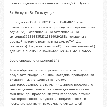
равно получить положительную оценку?А). Нужно
Б). Не нужноВ). По ситуации
Г). Когда как30015758029132901246402797Вы
готовились к занятиям или приходили и надеялись на
случай?А). ГотовилсяБ). Не готовилсяВ). По
ситуации331816335231131692928Вы согласны с
оценкой, которую получили на зачете?А). Да,
согласенБ). Нет, мне завысилиВ). Нет, мне занизилиГ).
Для меня оценки не важны432168342114211194222
Всего опрошено студентов5247
Таким образом, можно сделать заключение, что в
результате внедрения новой методики преподавания
дисциплины, у студентов появилась
заинтересованность в изучении данного предмета, о
чем свидетельствует их активная деятельность на
занятиях, при проведении устных опросов, а также
заинтересованность в данной специальности –в
несколько раз увеличилось число слушателей