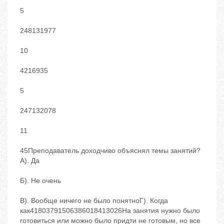
5
248131977
10
4216935
5
247132078
11
45Преподаватель доходчиво объяснял темы занятий?
А). Да
Б). Не очень
В). Вообще ничего не было понятноГ). Когда
как41803791506386018413026На занятия нужно было
готовиться или можно было придти не готовым, но все