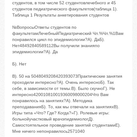
студентов, в том числе 52 студентовлечебного и 45
студентов педиатрического факультетов(таблица 1).
Таблица 1 Результаты анкетирования студентов
№ВопросыОтветы студентов по
факультетамЛечебныйПедиатрический Чл.%Чл.%1Вам
понравился цикл по эпидемиологии?А). ДаБ).
Нет48492840589112Вы получили знанияпо
эпидемиологии?А). Да
Б). Нет
В). 50 на 5048049208420393073Практические занятия
проходили интересно?А). Очень интересноБ). Так
себе, в зависимости от темы.В). Было скучноГ). Не
интересно420010810019360098000204Что Вам
понравилось на занятиях?А). Методика
преподаванияБ). То, как мы отвечали на занятияхВ).
Игры типа «Что? Где? Когда?»Г). Ролевые игры:
больнойучастковый врачэпидемиологД).
Самостоятельное проведение занятий студентамиЕ).
Мне ничего непонравилось2571040