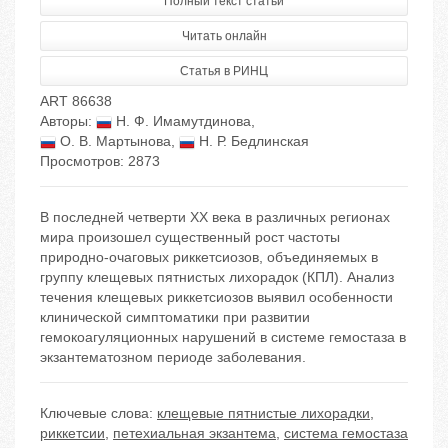
Полный текст статьи
Читать онлайн
Статья в РИНЦ
ART 86638
Авторы:
Н. Ф. Имамутдинова
,
О. В. Мартынова
,
Н. Р. Бедлинская
Просмотров: 2873
В последней четверти ХХ века в различных регионах
мира произошел существенный рост частоты
природно-очаговых риккетсиозов, объединяемых в
группу клещевых пятнистых лихорадок (КПЛ). Анализ
течения клещевых риккетсиозов выявил особенности
клинической симптоматики при развитии
гемокоагуляционных нарушений в системе гемостаза в
экзантематозном периоде заболевания.
Ключевые слова:
клещевые пятнистые лихорадки
,
риккетсии
,
петехиальная экзантема
,
система гемостаза