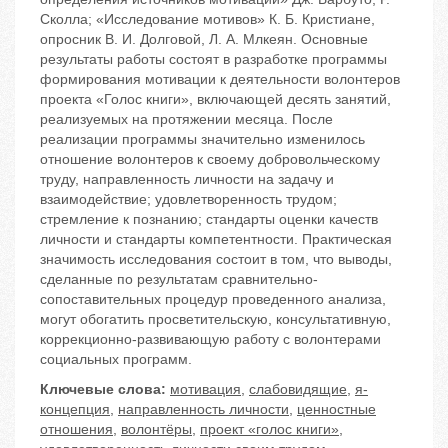
Сколла; «Исследование мотивов» К. Б. Кристиане,
опросник В. И. Долговой, Л. А. Млкеян. Основные
результаты работы состоят в разработке программы
формирования мотивации к деятельности волонтеров
проекта «Голос книги», включающей десять занятий,
реализуемых на протяжении месяца. После
реализации программы значительно изменилось
отношение волонтеров к своему добровольческому
труду, направленность личности на задачу и
взаимодействие; удовлетворенность трудом;
стремление к познанию; стандарты оценки качеств
личности и стандарты компетентности. Практическая
значимость исследования состоит в том, что выводы,
сделанные по результатам сравнительно-
сопоставительных процедур проведенного анализа,
могут обогатить просветительскую, консультативную,
коррекционно-развивающую работу с волонтерами
социальных программ.
Ключевые слова:
мотивация
,
слабовидящие
,
я-
концепция
,
направленность личности
,
ценностные
отношения
,
волонтёры
,
проект «голос книги»
,