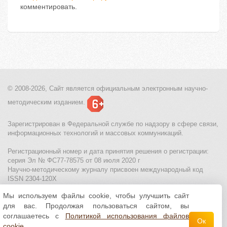
комментировать.
© 2008-2026, Сайт является
официальным электронным
научно-
методическим изданием.
Зарегистрирован в Федеральной службе по надзору в сфере связи,
информационных технологий и массовых коммуникаций.
Регистрационный номер и дата принятия решения о регистрации:
серия Эл № ФС77-78575 от 08 июля 2020 г
Научно-методическому журналу присвоен международный код
ISSN 2304-120X
Мы используем файлы cookie, чтобы улучшить сайт
МЦИТО
|
Школьные олимпиады и онлайн конкурсы для детей
|
для вас. Продолжая пользоваться сайтом, вы
Политика использования файлов cookie
|
Политика обработки и
защиты персональных данных
соглашаетесь с
Политикой использования файлов
Ок
cookie
.