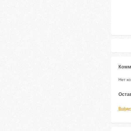
Комм
Нет к
Оста
Войди