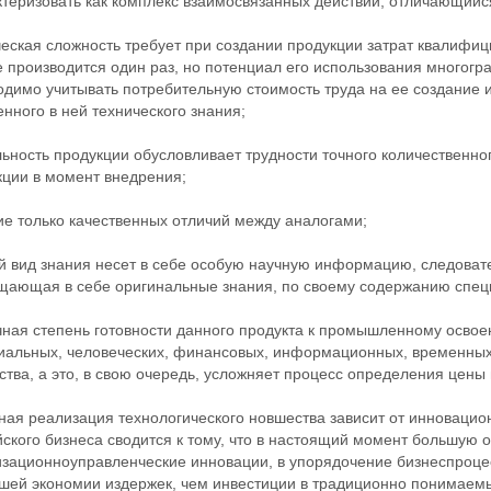
ктеризовать как комплекс взаимосвязанных действий, отличающий
еская сложность требует при создании продукции затрат квалифиц
 производится один раз, но потенциал его использования многогра
одимо учитывать потребительную стоимость труда на ее создание 
нного в ней технического знания;
льность продукции обусловливает трудности точного количественн
кции в момент внедрения;
ие только качественных отличий между аналогами;
й вид знания несет в себе особую научную информацию, следовате
щающая в себе оригинальные знания, по своему содержанию спец
чная степень готовности данного продукта к промышленному осво
иальных, человеческих, финансовых, информационных, временных
тва, а это, в свою очередь, усложняет процесс определения цены
ная реализация технологического новшества зависит от инноваци
ского бизнеса сводится к тому, что в настоящий момент большую 
изационноуправленческие инновации, в упорядочение бизнеспроце
ьшей экономии издержек, чем инвестиции в традиционно понимаем