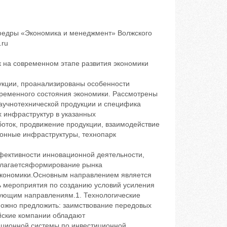
афедры «Экономика и менеджмент» Волжского
.ru
 на современном этапе развития экономики
укции, проанализированы особенности
временного состояния экономики. Рассмотрены
аучнотехнической продукции и специфика
 инфраструктур в указанных
оток, продвижение продукции, взаимодействие
ионные инфраструктуры, технопарк
ективности инновационной деятельности,
полагаетсяформирование рынка
 экономики.Основным направлением является
ь мероприятия по созданию условий усиления
ующим направлениям.1. Технологические
можно предложить: заимствование передовых
ийские компании обладают
ционной системы по инвестиционной