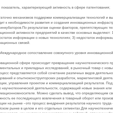
 показатель, характеризующий активность в сфере патентования;
таточно механизмов поддержки коммерциализации технологий и выс
ит к необходимости развития и создания инновационных инфрастру
синкубаторов.По результатам оценки факторов, препятствующих т
ационной активности предприятий в качестве основных выделяют: 
остаток информации о новых технологиях; 3) недостаток информац
рационных связей.
.Международное сопоставление совокупного уровня инновационной 
овационной сфере происходит превращение научнотехнического пр
ментальных и прикладных исследований, в рыночный товар с новы
оцесс представляется собой сочетание различных видов деятельно
дований и опытноконструкторских разработок, маркетинговой деят
кции, управления проектом и коммерциализацией результатов. Под
и) научнотехнической деятельности, содержащий новые знания ил
мационномносителе. Можно сделать вывод, что определяющим сво
ность ее последующего вовлечения в товарный оборот или произво
ции на рынке –это процесс внедрения результатов научного труда 
ском рынке в целом и его отдельных сегментах.Для научнотехниче