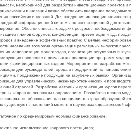
ьности, необходимой для разработки инвестиционных проектов и п
рциализации инноваций важно обеспечить внедрение передовых з
ения российских инноваций. Для внедрения инновационноинвестиц
ородской информационной системы по инвестиционной деятельнос
лирование. Обеспеченность городских ресурсов необходимым инф
лизацией планов форумов, конференций, презентаций и т.д., про
ородов и внедрение эффективных практик. С целью информирован
ности населения возможна организация регулярных выпусков прес
жения модернизации моногородов, организация регулярных выпуск
мирующих население о результатах реализации программ модерни
товки квалифицированных кадров. Мероприятия по разработке мет
фикации для руководителей города и предприятий по направления
тициями, продвижение продукции на зарубежных рынках. Организа
фикации для управленческих, инженернотехнических и производст
ающей отраслей. Разработка методик и организация курсов переп
ерных кадров по основным направлениям. Разработка планов моде
ссионального образования для специалистов градообразующей и
ые существуют в настоящий момент в научноисследовательской сф
таточное по среднемировым нормам финансирование;
ективное использование кадрового потенциала;