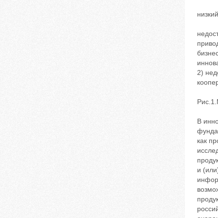
низкий
недос
привод
бизне
иннов
2) нед
коопе
Рис.1
В инн
фунда
как пр
иссле
проду
и (ил
инфор
возмож
продук
россий