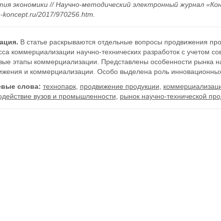
ия экономики // Научно-методический электронный журнал «Конце
/e-koncept.ru/2017/970256.htm.
ация.
В статье раскрываются отдельные вопросы продвижения про
сса коммерциализации научно-технических разработок с учетом с
вые этапы коммерциализации. Представлены особенности рынка на
ижения и коммерциализации. Особо выделена роль инновационных 
вые слова:
технопарк
,
продвижение продукции
,
коммерциализаци
одействие вузов и промышленности
,
рынок научно-технической про