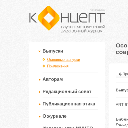
Осо
сов
Выпуски
Основные выпуски
Приложения
Пре
Авторам
Выпус
Редакционный совет
Публикационная этика
ART 9
О журнале
Библи
Гонча