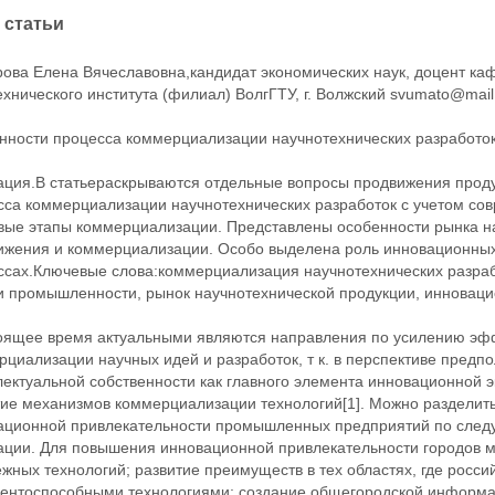
 статьи
рова Елена Вячеславовна,кандидат экономических наук, доцент к
хнического института (филиал) ВолгГТУ, г. Волжский svumato@mail
нности процесса коммерциализации научнотехнических разработок
ация.В статьераскрываются отдельные вопросы продвижения прод
сса коммерциализации научнотехнических разработок с учетом со
вые этапы коммерциализации. Представлены особенности рынка н
ижения и коммерциализации. Особо выделена роль инновационных
ссах.Ключевые слова:коммерциализация научнотехнических разраб
 и промышленности, рынок научнотехнической продукции, инновац
оящее время актуальными являются направления по усилению эфф
рциализации научных идей и разработок, т к. в перспективе пред
лектуальной собственности как главного элемента инновационной
тие механизмов коммерциализации технологий[1]. Можно разделит
ационной привлекательности промышленных предприятий по след
ации. Для повышения инновационной привлекательности городов 
жных технологий; развитие преимуществ в тех областях, где росс
рентоспособными технологиями; создание общегородской информа