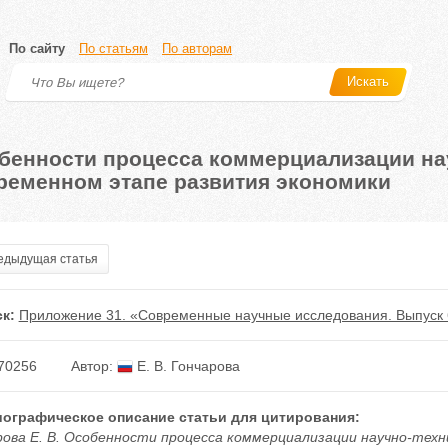
По сайту
По статьям
По авторам
Искать
бенности процесса коммерциализации нау
ременном этапе развития экономики
дыдущая статья
к:
Приложение 31. «Современные научные исследования. Выпуск 
70256
Автор:
Е. В. Гончарова
ографическое описание статьи для цитирования:
рова Е. В. Особенности процесса коммерциализации научно-тех