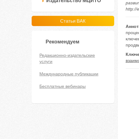
Издательство МЦИТО
развит
http:/
Статьи ВАК
Аннот
проце
ключе
Рекомендуем
продв
Ключе
Редакционно-издательские
взаим
услуги
Международные публикации
Бесплатные вебинары