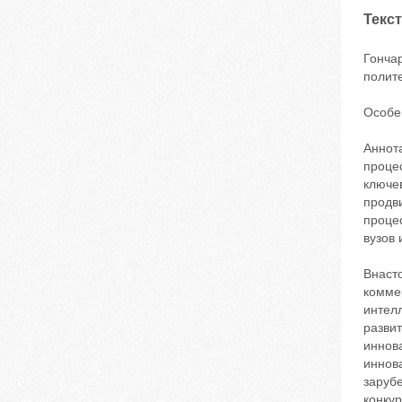
Текст
Гонча
полите
Особе
Аннот
проце
ключе
продв
проце
вузов
Внаст
комме
интел
разви
иннов
иннов
зарубе
конку