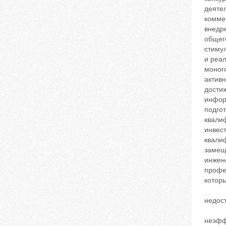
деятел
комме
внедр
общег
стиму
и реа
моног
актив
дости
инфор
подго
квали
инвес
квали
замещ
инжен
профе
котор
недос
неэфф