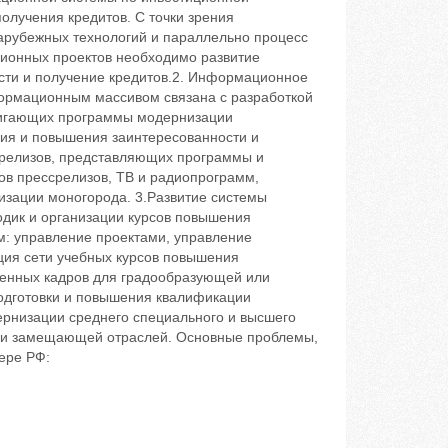
олучения кредитов. С точки зрения
арубежных технологий и параллельно процесс
ионных проектов необходимо развитие
ти и получение кредитов.2. Информационное
ормационным массивом связана с разработкой
двигающих программы модернизации
ия и повышения заинтересованности и
срелизов, представляющих программы и
ов прессрелизов, ТВ и радиопрограмм,
зации моногорода. 3.Развитие системы
одик и организации курсов повышения
м: управление проектами, управление
ция сети учебных курсов повышения
венных кадров для градообразующей или
одготовки и повышения квалификации
рнизации среднего специального и высшего
ли замещающей отраслей. Основные проблемы,
ере РФ: