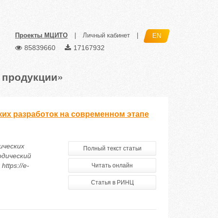
Проекты МЦИТО
|
Личный кабинет
|
EN
85839660
17167932
 продукции»
их разработок на современном этапе
ических
Полный текст статьи
одический
ttps://e-
Читать онлайн
Статья в РИНЦ