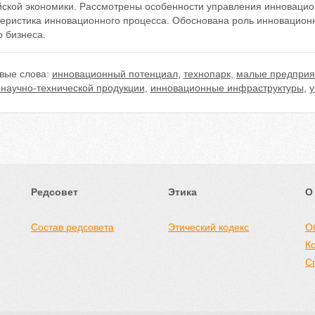
йской экономики. Рассмотрены особенности управления инноваци
теристика инновационного процесса. Обоснована роль инновационн
 бизнеса.
вые слова:
инновационный потенциал
,
технопарк
,
малые предприя
 научно-технической продукции
,
инновационные инфраструктуры
,
у
Редсовет
Этика
О
Состав редсовета
Этический кодекс
О
К
С