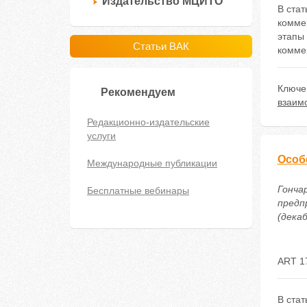
Издательство МЦИТО
В ста
комме
этапы
Статьи ВАК
комме
Ключе
Рекомендуем
взаим
Редакционно-издательские
услуги
Особ
Международные публикации
Гонча
Бесплатные вебинары
предп
(декаб
ART 1
В ста