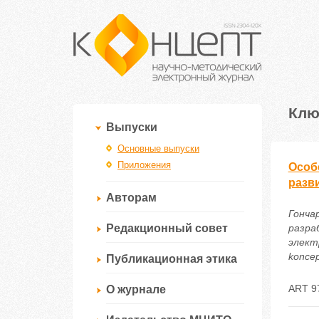
Клю
Выпуски
Основные выпуски
Приложения
Особ
разв
Авторам
Гонча
Редакционный совет
разра
электр
koncep
Публикационная этика
ART 9
О журнале