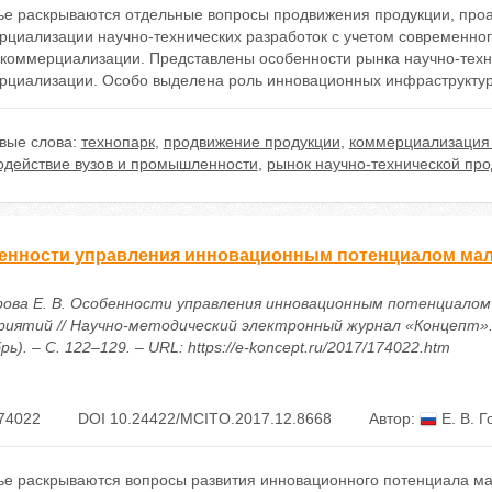
тье раскрываются отдельные вопросы продвижения продукции, про
рциализации научно-технических разработок с учетом современно
 коммерциализации. Представлены особенности рынка научно-техн
рциализации. Особо выделена роль инновационных инфраструктур 
вые слова:
технопарк
,
продвижение продукции
,
коммерциализация 
одействие вузов и промышленности
,
рынок научно-технической про
енности управления инновационным потенциалом ма
рова Е. В. Особенности управления инновационным потенциалом
риятий // Научно-методический электронный журнал «Концепт». 
рь). – С. 122–129. – URL: https://e-koncept.ru/2017/174022.htm
74022
DOI 10.24422/MCITO.2017.12.8668
Автор:
Е. В. Г
тье раскрываются вопросы развития инновационного потенциала м