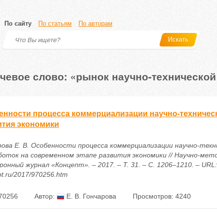
По сайту
По статьям
По авторам
Искать
чевое слово: «рынок научно-технической
енности процесса коммерциализации научно-техническ
ития экономики
рова Е. В. Особенности процесса коммерциализации научно-техн
боток на современном этапе развития экономики // Научно-мет
онный журнал «Концепт». – 2017. – Т. 31. – С. 1206–1210. – URL: h
t.ru/2017/970256.htm
70256
Автор:
Е. В. Гончарова
Просмотров: 4240