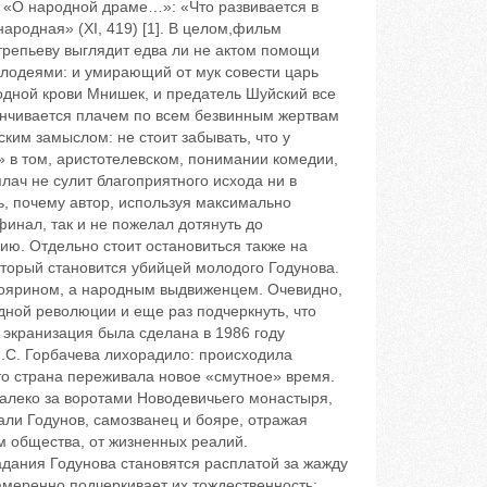
и «О народной драме…»: «Что развивается в
народная» (XI, 419) [1]. В целом,фильм
трепьеву выглядит едва ли не актом помощи
злодеями: и умирающий от мук совести царь
дной крови Мнишек, и предатель Шуйский ‬все
анчивается плачем ‬по всем безвинным жертвам
ким замыслом: не стоит забывать, что у
 в том, аристотелевском, понимании комедии,
лач не сулит благоприятного исхода ни в
, почему автор, используя максимально
финал, так и не пожелал дотянуть до
ию. Отдельно стоит остановиться также на
который становится убийцей молодого Годунова.
боярином, а народным выдвиженцем. Очевидно,
ной революции и еще раз подчеркнуть, что
экранизация была сделана в 1986 году
М.С. Горбачева лихорадило: происходила
то страна переживала новое «смутное» время.
далеко за воротами Новодевичьего монастыря,
али Годунов, самозванец и бояре, отражая
м общества, от жизненных реалий.
дания Годунова становятся расплатой за жажду
амеренно подчеркивает их тождественность: