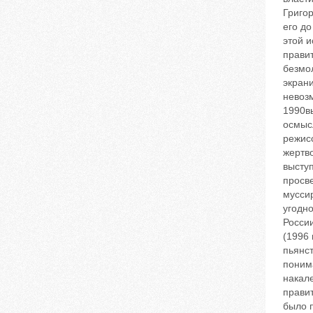
Григор
его до
этой 
прави
безмо
экрани
невоз
1990в
осмыс
режис
жертво
высту
‬просв
муссир
угодно
России
(1996 
пьянст
поним
накал
правит
было п