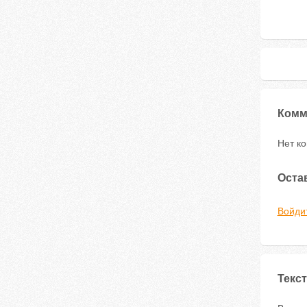
Комм
Нет к
Оста
Войди
Текст