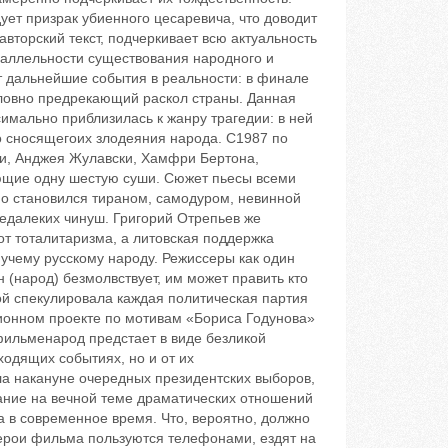
ует призрак убиенного цесаревича, что доводит
авторский текст, подчеркивает всю актуальность
раллельности существования народного и
т дальнейшие события в реальности: в финале
ловно предрекающий раскол страны. Данная
симально приблизилась к жанру трагедии: в ней
о сносящегоих злодеяния народа. С1987 по
и, Анджея Жулавски, Хамфри Бертона,
ющие одну шестую суши. Сюжет пьесы всеми
о становился тираном, самодуром, невинной
недалеких чинуш. Григорий Отрепьев же
т тоталитаризма, а литовская поддержка
учему русскому народу. Режиссеры как один
 (народ) безмолвствует, им может править кто
рой спекулировала каждая политическая партия
зионном проекте по мотивам «Бориса Годунова»
 фильменарод предстает в виде безликой
ходящих событиях, но и от их
а накануне очередных президентских выборов,
ние на вечной теме драматических отношений
а в современное время. Что, вероятно, должно
Герои фильма пользуются телефонами, ездят на