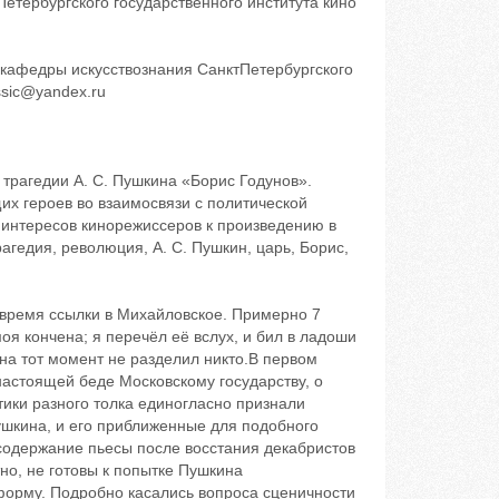
тербургского государственного института кино
 кафедры искусствознания СанктПетербургского
ssic@yandex.ru
трагедии А. С. Пушкина «Борис Годунов».
х героев во взаимосвязи с политической
 интересов кинорежиссеров к произведению в
гедия, революция, А. С. Пушкин, царь, Борис,
 время ссылки в Михайловское. Примерно 7
оя кончена; я перечёл её вслух, и бил в ладоши
в на тот момент не разделил никто.В первом
настоящей беде Московскому государству, о
тики разного толка единогласно признали
ушкина, и его приближенные для подобного
содержание пьесы после восстания декабристов
тно, не готовы к попытке Пушкина
орму. Подробно касались вопроса сценичности