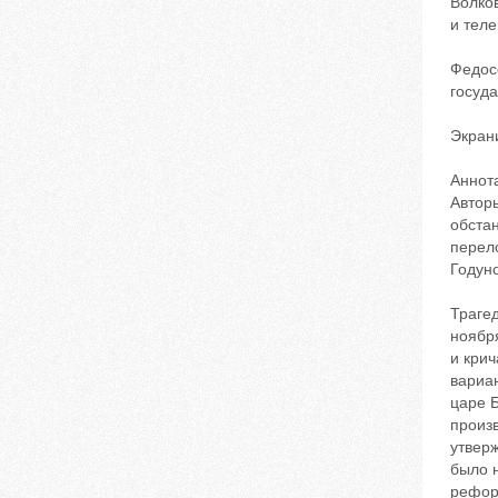
Волко
и теле
Федос
госуда
Экран
Аннот
Автор
обстан
перело
Годуно
Траге
ноября
и крич
вариан
царе Б
произ
утвер
было н
рефор