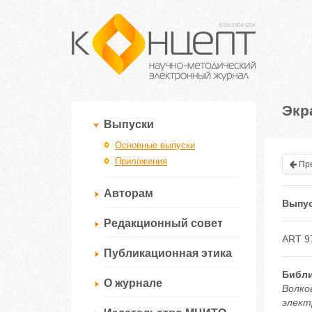
Экр
Выпуски
Основные выпуски
Приложения
Пре
Авторам
Выпус
Редакционный совет
ART 9
Публикационная этика
Библи
О журнале
Волко
электр