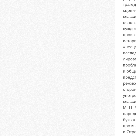
трагед
сценич
класси
основе
сужден
произв
истори
«несц
исслед
лироэп
пробл
и общ
предст
режис
сторон
употре
класс
М. П. 
народ
буквал
протя
и Отре