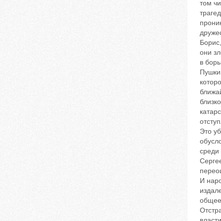
том чи
трагед
прони
дружес
Борис
они зл
в борь
Пушки
которо
ближа
близко
катарс
отступ
Это у
обусл
среди
Серге
переоц
И нар
издале
общее
Отстр
власти