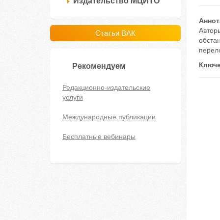
Издательство МЦИТО
Аннот
Автор
Статьи ВАК
обстан
перел
Ключе
Рекомендуем
Редакционно-издательские
услуги
Международные публикации
Бесплатные вебинары