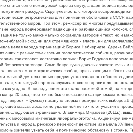
ию снится сон о неминуемой каре за смуту, а царя Бориса преслед
 помутнения рассудка. Скрупулезность, с которой воспроизводится 
исторической ретроспективы для понимания обстановки в СССР, па
тельственного миров. При этом, режиссер во многом предугадывае
лвие народа подчеркивает падающий и разбивающийся колокол, с
зация не только максимально сохранила авторский текст, но и мак
моженблагой исход ни для стремящихся к власти, ни для молчалив
ышла целая череда экранизаций: Бориса Небиеридзе, Дерека Бейл
ляюших с разных точек зрения геополитические события, раздира
серами трактовался достаточно вольно: Борис Годунов попеременн
й боярского заговора. Сами бояре ‬кучка дряхлых закостенелых и 
пал носителем демократических свобод, призывающим избавиться о
етительской деятельностью продвинутого западного общества дрем
овали, что каждый народ заслуживает своего правителя, но пока он
 и как угодно. В последующем это стало расхожей темой, на кото
 конца 20 века, чтоотлично было показано в сатирическом телеви
год, твпроект «Куклы») накануне вторых президентских выборов.В
вующей массы, абсолютно удаленной не то что от участия в проис
ания.Следующая экранизация, Владимира Мирзоева (2011г.), вышл
енных массовыми митингами либеральноготолка. Акцентируя внима
ельства и народа, режиссер переносит действие из начала XVIIвек
омочь зрителю узнать себя и политическую обстановку в стране. 