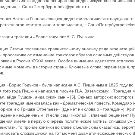
ва Мария Александровна,аспирант кафедры искусствознанияСанктПе
видения, г. СанктПетербургmbela@yandex.ru
еенко Наталья Геннадьевна,кандидат филологических наук,доцент
рственногоинститута кино и телевидения, г. СанктПетербургpostcla
изации трагедии «Борис годунов»А. С. Пушкина
ация.Статья посвящена сравнительному анализу ряда экранизаций 
ы прослеживают изменение трактовок образов основных действующи
овкой в России XXXXI веков. Особое внимание уделяется всплеску
мные моменты в истории страны.Ключевые слова: экранизация, тра
в.
дия «Борис Годунов» была написана А.С. Пушкиным в 1825 году во
 того года Пушкин написал в письме П.А. Вяземскому: «Трагедия м
ал, айда Пушкин, айда сукин сын!» [5]. Однако авторских восторго
те трагедия именовалась как «Драматическая повесть, Комедияо 
орисе и о Гришке Отрепьеве» (где нет ни слова о «трагедии»). Кри
ведение несценичным. И если сам Николай I, главный рецензент П
ждения имели в первую очередь политические мотивы ‬слишком уж 
екстати, ‬то прочие критики во главе с Белинским оказались, вероя
мировать сложившуюся на тот момент драматическисценическую ф