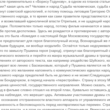
сле применительно к «Борису Годунову», в одном из планов стать
ии? какая цель ее? Человек и народ ‬Судьба человеческая, судьба 
кнут советской идеологией, и потому помощь литовцев Григорию О
твенного народа, в то время как сами правители представляются 
, и возжелавший единоличной власти Отрепьев, и не щадящий наро
одеи. Положителен только народ, потому фильм начинается и зак
бе против деспотизма. Здесь же рождается и противоречие с авторс
на это была «Комедия о настоящей беде Московскому государству»
е предполагает для героя благополучный исход. Всенародный же п
йшем будущем, ни вообще когдалибо. Остаётся только недоумевать
го по замыслу Пушкина героя (народ), отринул как благоприятный 
ического момента и перейти из жанра музыкальной драмы в трагед
лениях от авторского текста, как например злодейство Шуйского, 
бирает всю линию с Басмановым, который у Пушкина является не 
овлено это желанием напомнить о коммунистических идеалах народ
 самого народа предателей быть не должно и не может.Следующая 
ем Бондарчуком, в период начала «перестройки». Страну в эпоху 
енка ценностей, государственного направления. Можно сказать, ч
од в фильме словно отошел на второй план, буквально оставшись 
ка наблюдая, что жерешит царь. Активными участниками драмы ст
 осознание отстраненности властного аппарата от управляемого и
аненность и беспомощность перед неотвратимостью перемен. Стра
 ради власти, и в этом он уравнивается с Отрепьевым. Режиссер н