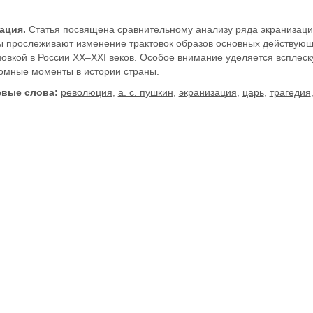
ация.
Статья посвящена сравнительному анализу ряда экранизаций
ы прослеживают изменение трактовок образов основных действующи
овкой в России XX–XXI веков. Особое внимание уделяется всплеск
омные моменты в истории страны.
вые слова:
революция
,
а. с. пушкин
,
экранизация
,
царь
,
трагедия