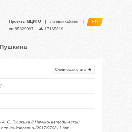
Проекты МЦИТО
|
Личный кабинет
|
EN
85829097
17165819
 Пушкина
Следующая статья
7»
» А. С. Пушкина // Научно-методический
ttp://e-koncept.ru/2017/970813.htm.