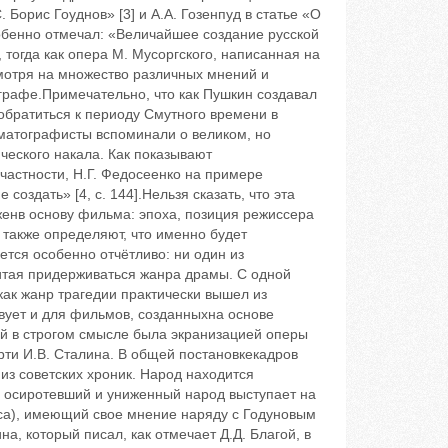
Борис Гоуднов» [3] и А.А. Гозенпуд в статье «О
собенно отмечал: «Величайшее создание русской
 тогда как опера М. Мусоргского, написанная на
смотря на множество различных мнений и
графе.Примечательно, что как Пушкин создавал
обратиться к периоду Смутного времени в
ематографисты вспоминали о великом, но
ческого накала. Как показывают
частности, Н.Г. Федосеенко на примере
оздать» [4, с. 144].Нельзя сказать, что эта
енв основу фильма: эпоха, позиция режиссера
 также определяют, что именно будет
тся особенно отчётливо: ни один из
итая придерживаться жанра драмы. С одной
как жанр трагедии практически вышел из
твует и для фильмов, созданныхна основе
й в строгом смысле была экранизацией оперы
рти И.В. Сталина. В общей постановкекадров
з советских хроник. Народ находится
м, осиротевший и униженный народ выступает на
са), имеющий свое мнение наряду с Годуновым
а, который писал, как отмечает Д.Д. Благой, в