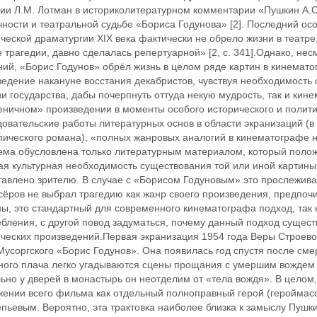
ии Л.М. Лотман в историколитературном комментарии «Пушкин А.С. 
ности и театральной судьбе «Бориса Годунова» [2]. Последний о
ческой драматургии XIX века фактически не обрело жизни в театре,
 трагедии, давно сделалась репертуарной» [2, с. 341].Однако, не
ий, «Борис Годунов» обрёл жизнь в целом ряде картин в кинемато
едение накануне восстания декабристов, чувствуя необходимость 
и государства, дабы почерпнуть оттуда некую мудрость, так и кин
еничном» произведении в моменты особого исторического и полити
овательские работы литературных основ в области экранизаций (в 
ического романа), «полных жанровых аналогий в кинематографе не с
ема обусловлена только литературным материалом, который полож
ая культурная необходимость существования той или иной картины
авлено зрителю. В случае с «Борисом Годуновым» это прослеживае
сёров не выбрал трагедию как жанр своего произведения, предпоч
ы, это стандартный для современного кинематографа подход, так 
бления, с другой ‬повод задуматься, почему данный подход сущес
ических произведений.Первая экранизация 1954 года Веры Строево
Мусоргского «Борис Годунов». Она появилась год спустя после сме
ного плача легко угадываются сцены прощания с умершим вождем и
ьно у дверей в монастырь ‬он неотделим от «тела вождя». В цело
жении всего фильма как отдельный полноправный герой (героймас
пьевым. Вероятно, эта трактовка наиболее близка к замыслу Пушкин