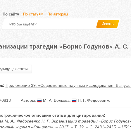
По сайту
По статьям
По авторам
Искать
анизации трагедии «Борис Годунов» А. С.
дыдущая статья
к:
Приложение 39. «Современные научные исследования. Выпуск 
70813
Авторы:
М. А. Волкова
,
Н. Г. Федосеенко
ографическое описание статьи для цитирования:
ва М. А., Федосеенко Н. Г. Экранизации трагедии «Борис Годунов
онный журнал «Концепт». – 2017. – Т. 39. – С. 2431–2435. – URL: h