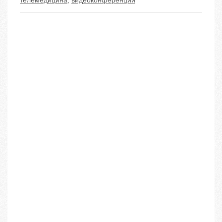
телемедицина
,
видеоконференции