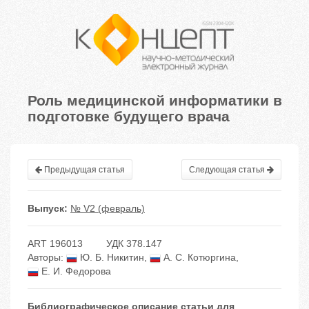
Роль медицинской информатики в
подготовке будущего врача
Предыдущая статья
Следующая статья
Выпуск:
№ V2 (февраль)
ART 196013
УДК 378.147
Авторы:
Ю. Б. Никитин
,
А. С. Котюргина
,
Е. И. Федорова
Библиографическое описание статьи для