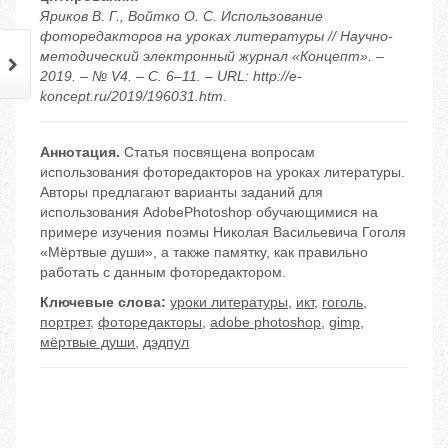
Яриков В. Г., Войтко О. С. Использование
фоторедакторов на уроках литературы // Научно-
методический электронный журнал «Концепт». –
2019. – № V4. – С. 6–11. – URL: http://e-
koncept.ru/2019/196031.htm.
Аннотация.
Статья посвящена вопросам
использования фоторедакторов на уроках литературы.
Авторы предлагают варианты заданий для
использования AdobePhotoshop обучающимися на
примере изучения поэмы Николая Васильевича Гоголя
«Мёртвые души», а также памятку, как правильно
работать с данным фоторедактором.
Ключевые слова:
уроки литературы
,
икт
,
гоголь
,
портрет
,
фоторедакторы
,
adobe photoshop
,
gimp
,
мёртвые души
,
дэдпул