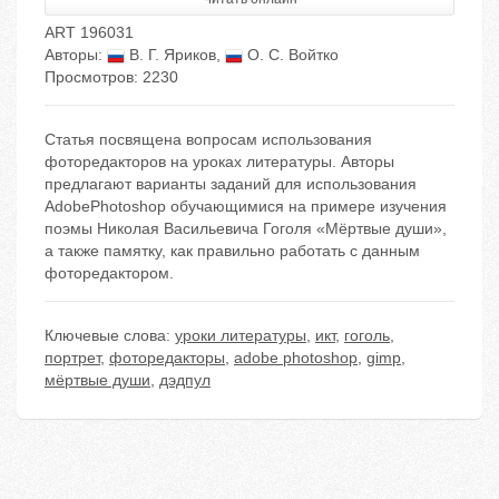
ART 196031
Авторы:
В. Г. Яриков
,
О. С. Войтко
Просмотров: 2230
Статья посвящена вопросам использования
фоторедакторов на уроках литературы. Авторы
предлагают варианты заданий для использования
AdobePhotoshop обучающимися на примере изучения
поэмы Николая Васильевича Гоголя «Мёртвые души»,
а также памятку, как правильно работать с данным
фоторедактором.
Ключевые слова:
уроки литературы
,
икт
,
гоголь
,
портрет
,
фоторедакторы
,
adobe photoshop
,
gimp
,
мёртвые души
,
дэдпул