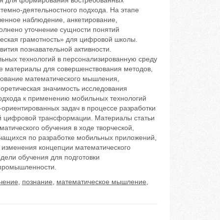
ия для формирования востребованных
темно-деятельностного подхода. На этапе
ченное наблюдение, анкетирование,
полнено уточнение сущности понятий
еская грамотность» для цифровой школы.
ития познавательной активности.
ьных технологий в персонализированную среду
е материалы для совершенствования методов,
рование математического мышления,
еоретическая значимость исследования
подхода к применению мобильных технологий
-ориентированных задач в процессе разработки
ой цифровой трансформации. Материалы статьи
матического обучения в ходе творческой,
чащихся по разработке мобильных приложений,
я изменения концепции математического
одели обучения для подготовки
промышленности.
чение
,
познание
,
математическое мышление
,