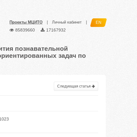
Проекты МЦИТО
|
Личный кабинет
|
EN
85839660
17167932
ития познавательной
ориентированных задач по
Следующая статья
1023