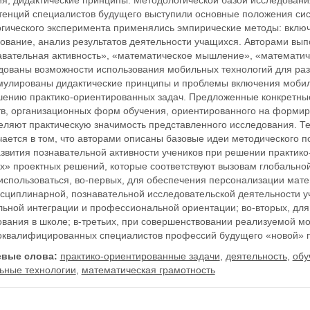
ия, дидактические принципы. Методологической базой исследован
тенций специалистов будущего выступили основные положения сис
огического эксперимента применялись эмпирические методы: вклю
рование, анализ результатов деятельности учащихся. Авторами вы
авательная активность», «математическое мышление», «математич
дованы возможности использования мобильных технологий для разв
улированы дидактические принципы и проблемы включения мобил
шению практико-ориентированных задач. Предложенные конкретны
тв, организационных форм обучения, ориентированного на форми
еляют практическую значимость представленного исследования. Т
чается в том, что авторами описаны базовые идеи методического 
звития познавательной активности учеников при решении практико
х» проектных решений, которые соответствуют вызовам глобальн
использоваться, во-первых, для обеспечения персонализации мате
сциплинарной, познавательной исследовательской деятельности у
льной интеграции и профессиональной ориентации; во-вторых, дл
вания в школе; в-третьих, при совершенствовании реализуемой м
оквалифицированных специалистов профессий будущего «новой» 
вые слова:
практико-ориентированные задачи
,
деятельность
,
обу
ьные технологии
,
математическая грамотность