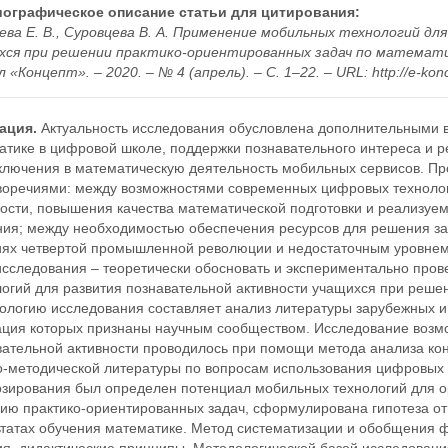
ографическое описание статьи для цитирования:
ева Е. В., Суровцева В. А. Применение мобильных технологий д
хся при решении практико-ориентированных задач по математи
 «Концепт». – 2020. – № 4 (апрель). – С. 1–22. – URL: http://e-kon
ация.
Актуальность исследования обусловлена дополнительными 
атике в цифровой школе, поддержки познавательного интереса и р
включения в математическую деятельность мобильных сервисов. П
воречиями: между возможностями современных цифровых технолог
ности, повышения качества математической подготовки и реализу
ния; между необходимостью обеспечения ресурсов для решения за
иях четвертой промышленной революции и недостаточным уровнем 
исследования – теоретически обосновать и экспериментально про
логий для развития познавательной активности учащихся при реше
ологию исследования составляет анализ литературы зарубежных и 
ация которых признаны научным сообществом. Исследование возмо
вательной активности проводилось при помощи метода анализа кон
о-методической литературы по вопросам использования цифровых 
озирования был определен потенциал мобильных технологий для о
ию практико-ориентированных задач, сформулирована гипотеза от
ьтатах обучения математике. Метод систематизации и обобщения 