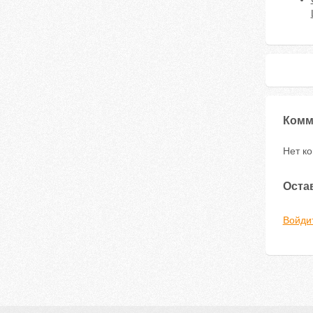
Комм
Нет к
Оста
Войди