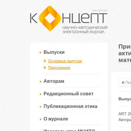
При
акт
Выпуски
мат
Основные выпуски
Приложения
Авторам
Пре
Редакционный совет
Выпус
Публикационная этика
ART 2
О журнале
Автор