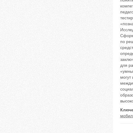
понят
компе
педаг
тести
«позн
Иссле
Сформ
по ре
средс
опред
заклю
для ра
«умны
могут 
межди
социа
образо
высок
Ключе
мобил