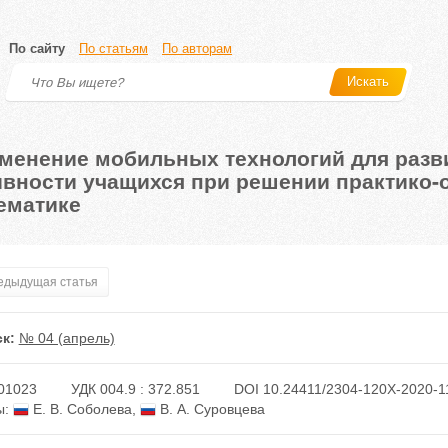
По сайту
По статьям
По авторам
Искать
менение мобильных технологий для разв
ивности учащихся при решении практико-
ематике
дыдущая статья
к:
№ 04 (апрель)
01023
УДК 004.9 : 372.851
DOI 10.24411/2304-120X-2020-1
ы:
Е. В. Соболева
,
В. А. Суровцева