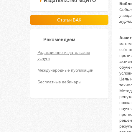
Издательство МЦИТО
Библи
Собол
учащи
Статьи ВАК
журнал
Аннот
Рекомендуем
матем
счёт 
Редакционно-издательские
проти
услуги
актив
обуче
Международные публикации
услов
Цель 
Бесплатные вебинары
техно
Метод
репут
позна
научн
прогн
решен
резул