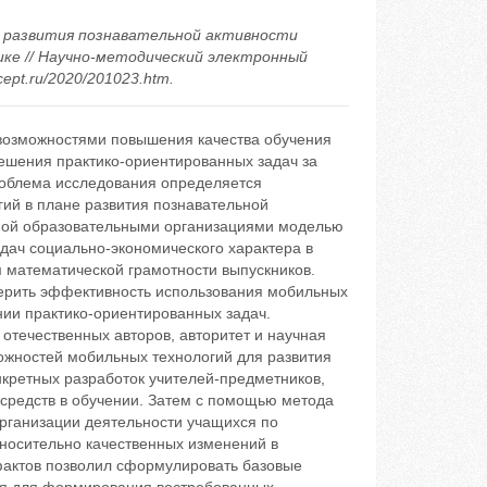
ля развития познавательной активности
ке // Научно-методический электронный
cept.ru/2020/201023.htm.
возможностями повышения качества обучения
ешения практико-ориентированных задач за
роблема исследования определяется
ий в плане развития познавательной
емой образовательными организациями моделью
дач социально-экономического характера в
математической грамотности выпускников.
верить эффективность использования мобильных
нии практико-ориентированных задач.
отечественных авторов, авторитет и научная
жностей мобильных технологий для развития
кретных разработок учителей-предметников,
средств в обучении. Затем с помощью метода
рганизации деятельности учащихся по
носительно качественных изменений в
фактов позволил сформулировать базовые