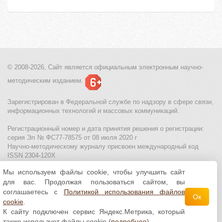
© 2008-2026, Сайт является
официальным электронным
научно-
методическим изданием.
Зарегистрирован в Федеральной службе по надзору в сфере связи,
информационных технологий и массовых коммуникаций.
Регистрационный номер и дата принятия решения о регистрации:
серия Эл № ФС77-78575 от 08 июля 2020 г
Научно-методическому журналу присвоен международный код
ISSN 2304-120X
Мы используем файлы cookie, чтобы улучшить сайт
МЦИТО
|
Школьные олимпиады и онлайн конкурсы для детей
|
для вас. Продолжая пользоваться сайтом, вы
Политика использования файлов cookie
|
Политика обработки и
защиты персональных данных
соглашаетесь с
Политикой использования файлов
Ок
cookie
.
Все материалы доступны по
лицензии Creative
К сайту подключен сервис Яндекс.Метрика, который
Commons С указанием авторства 4.0 Всемирная
.
также использует файлы cookie (
подробнее
)