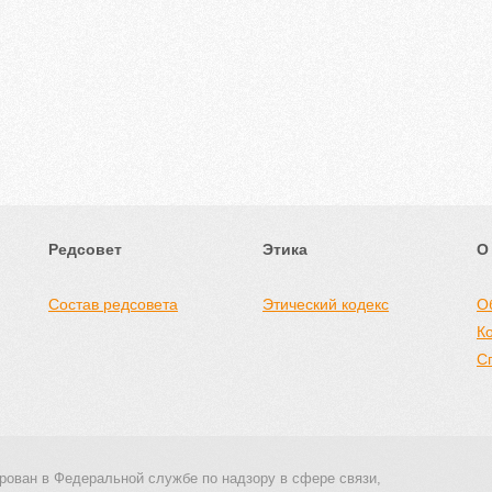
Редсовет
Этика
О
Состав редсовета
Этический кодекс
О
К
С
рован в Федеральной службе по надзору в сфере связи,