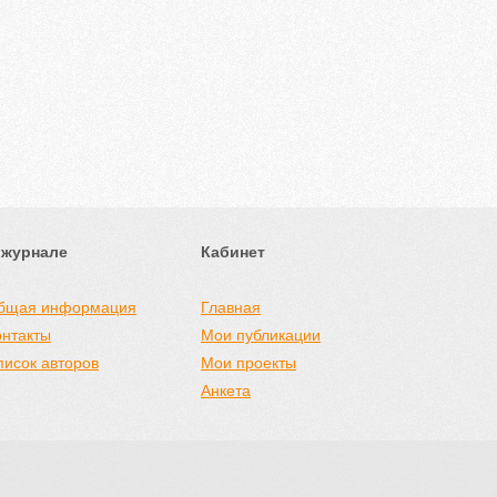
 журнале
Кабинет
бщая информация
Главная
онтакты
Мои публикации
писок авторов
Мои проекты
Анкета