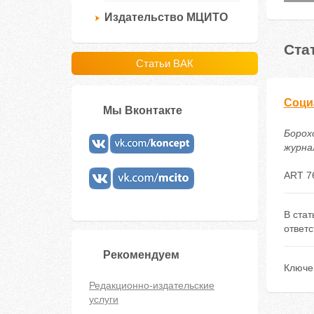
Издательство МЦИТО
Ста
Статьи ВАК
Соци
Мы Вконтакте
Борох
журнал
ART 7
В стат
ответс
Рекомендуем
Ключе
Редакционно-издательские
услуги