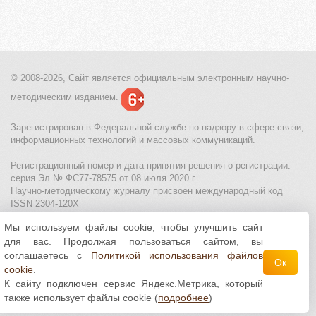
© 2008-2026, Сайт является
официальным электронным
научно-
методическим изданием.
Зарегистрирован в Федеральной службе по надзору в сфере связи,
информационных технологий и массовых коммуникаций.
Регистрационный номер и дата принятия решения о регистрации:
серия Эл № ФС77-78575 от 08 июля 2020 г
Научно-методическому журналу присвоен международный код
ISSN 2304-120X
Мы используем файлы cookie, чтобы улучшить сайт
МЦИТО
|
Школьные олимпиады и онлайн конкурсы для детей
|
для вас. Продолжая пользоваться сайтом, вы
Политика использования файлов cookie
|
Политика обработки и
защиты персональных данных
соглашаетесь с
Политикой использования файлов
Ок
cookie
.
Все материалы доступны по
лицензии Creative
К сайту подключен сервис Яндекс.Метрика, который
Commons С указанием авторства 4.0 Всемирная
.
также использует файлы cookie (
подробнее
)