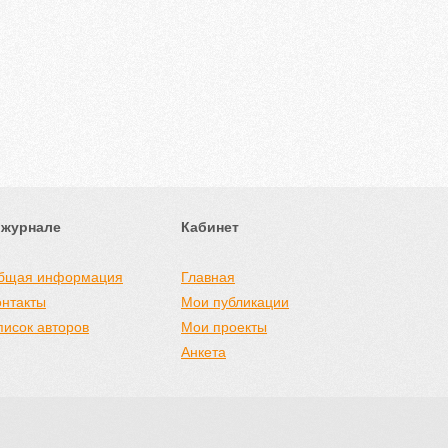
 журнале
Кабинет
бщая информация
Главная
онтакты
Мои публикации
писок авторов
Мои проекты
Анкета