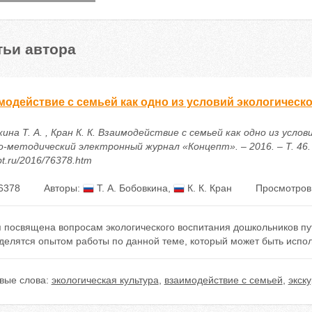
тьи автора
модействие с семьей как одно из условий экологическ
ина Т. А. , Кран К. К. Взаимодействие с семьей как одно из усло
-методический электронный журнал «Концепт». – 2016. – Т. 46. – 
t.ru/2016/76378.htm
6378
Авторы:
Т. А. Бобовкина
,
К. К. Кран
Просмотров
я посвящена вопросам экологического воспитания дошкольников пу
 делятся опытом работы по данной теме, который может быть испо
вые слова:
экологическая культура
,
взаимодействие с семьей
,
экск