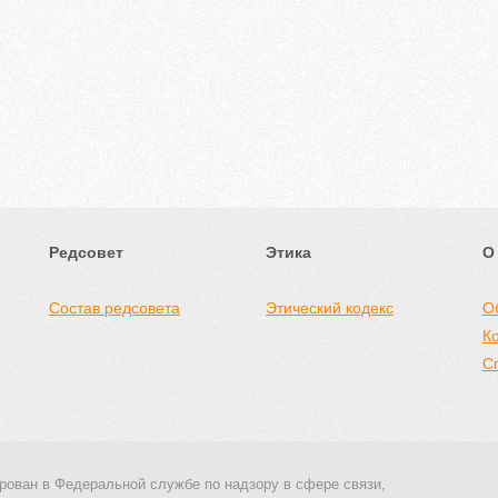
Редсовет
Этика
О
Состав редсовета
Этический кодекс
О
К
С
рован в Федеральной службе по надзору в сфере связи,