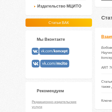
Издательство МЦИТО
Ста
Статьи ВАК
Взаи
Мы Вконтакте
Бобовк
Научно
koncep
ART 7
Стать
также
Рекомендуем
Ключе
Редакционно-издательские
услуги