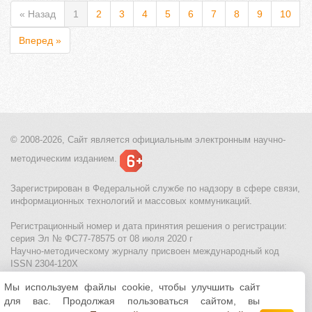
« Назад
1
2
3
4
5
6
7
8
9
10
Вперед »
© 2008-2026, Сайт является
официальным электронным
научно-
методическим изданием.
Зарегистрирован в Федеральной службе по надзору в сфере связи,
информационных технологий и массовых коммуникаций.
Регистрационный номер и дата принятия решения о регистрации:
серия Эл № ФС77-78575 от 08 июля 2020 г
Научно-методическому журналу присвоен международный код
ISSN 2304-120X
Мы используем файлы cookie, чтобы улучшить сайт
МЦИТО
|
Школьные олимпиады и онлайн конкурсы для детей
|
для вас. Продолжая пользоваться сайтом, вы
Политика использования файлов cookie
|
Политика обработки и