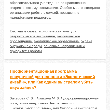
образовательного учреждения по нравственно -
патриотическому воспитанию. Особое место отводится
организации работе с семьей, повышению
квалификации педагогов.
Ключевые слова:
экологическая культура
,
патриотическое воспитание
,
экологическое
просвещение
,
экологическое образование
,
охрана
окружающей среды
,
основные направления и
приоритеты работы
Профориентационная программа
внеурочной деятельности «Экологический
дизайн», или Как одним выстрелом убить
двух зайцев?
Захарова С. В. , Панкина М. В. Профориентационная
программа внеурочной деятельности
«Экологический дизайн», или Как одним выстрелом