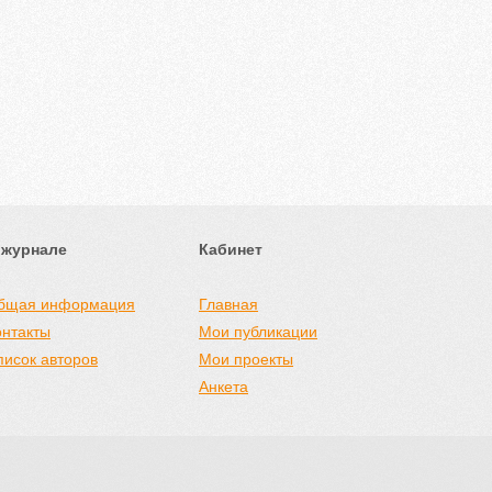
 журнале
Кабинет
бщая информация
Главная
онтакты
Мои публикации
писок авторов
Мои проекты
Анкета