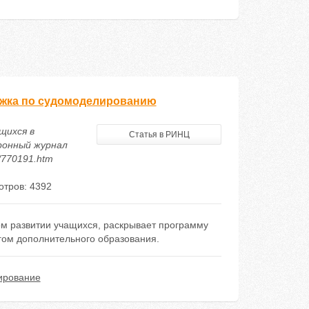
ружка по судомоделированию
щихся в
Статья в РИНЦ
ронный журнал
7/770191.htm
тров: 4392
ом развитии учащихся, раскрывает программу
гом дополнительного образования.
ирование