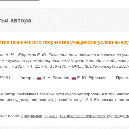
тьи автора
итие технического творчества учащихся в условиях к
ов Н. Н. , Ефремов Е. Ю. Развитие технического творчества уча
иях кружка по судомоделированию // Научно-методический элект
пт». – 2017. – Т. 11. – С. 168–170. – URL: https://e-koncept.ru/201
70191
Авторы:
Н. Н. Романов
,
Е. Ю. Ефремов
Просмо
тье автор раскрывает возможности судомоделирования в техническ
учению судомоделированию, разработанную А.К. Егоровым, педаго
вые слова:
программа
,
кружок
,
техническое творчество
,
судомодел