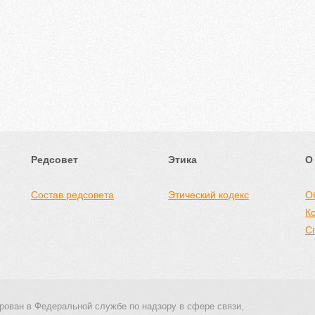
Редсовет
Этика
О
Состав редсовета
Этический кодекс
О
К
С
рован в Федеральной службе по надзору в сфере связи,