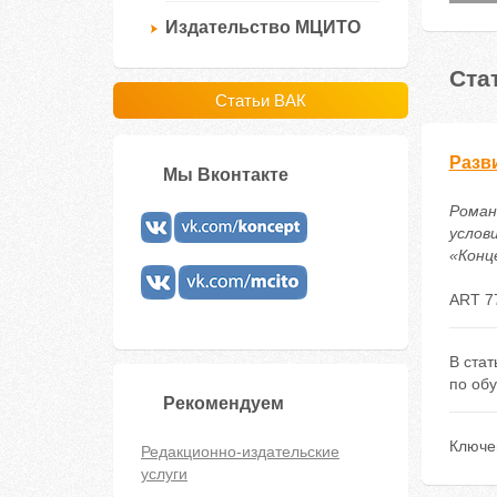
Издательство МЦИТО
Ста
Статьи ВАК
Разв
Мы Вконтакте
Роман
услов
«Конце
ART 7
В ста
по об
Рекомендуем
Ключе
Редакционно-издательские
услуги