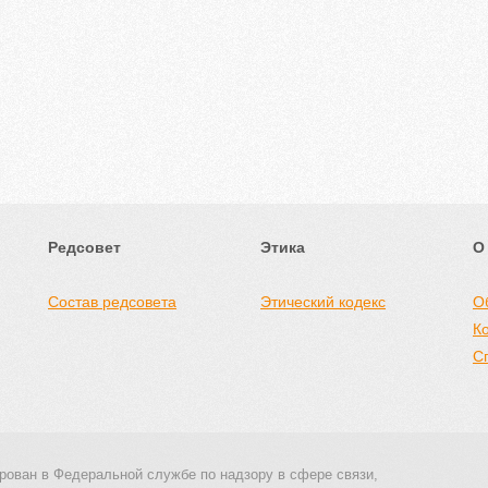
Редсовет
Этика
О
Состав редсовета
Этический кодекс
О
К
С
рован в Федеральной службе по надзору в сфере связи,