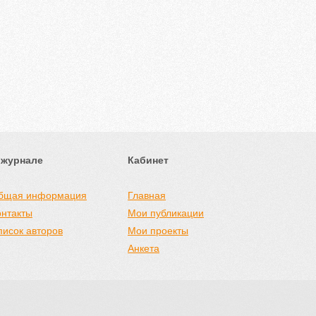
 журнале
Кабинет
бщая информация
Главная
онтакты
Мои публикации
писок авторов
Мои проекты
Анкета