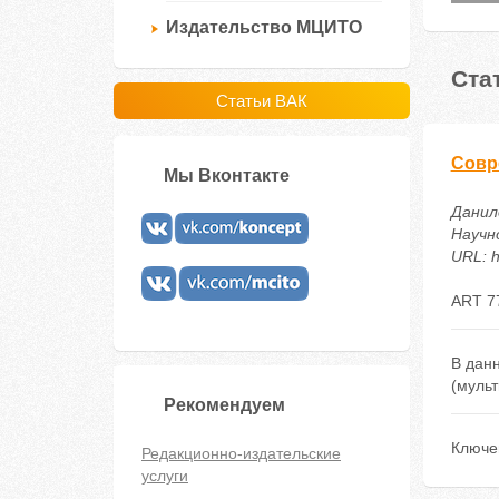
Издательство МЦИТО
Ста
Статьи ВАК
Совр
Мы Вконтакте
Данил
Научн
URL: h
ART 7
В дан
(мульт
Рекомендуем
Ключе
Редакционно-издательские
услуги