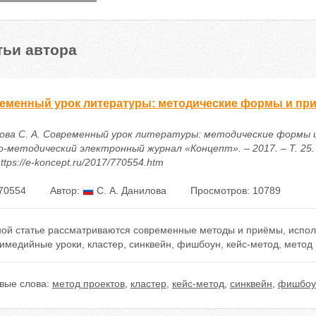
тьи автора
еменный урок литературы: методические формы и пр
ова С. А. Современный урок литературы: методические формы и
о-методический электронный журнал «Концепт». – 2017. – Т. 25. 
ttps://e-koncept.ru/2017/770554.htm
70554
Автор:
С. А. Данилова
Просмотров: 10789
ной статье рассматриваются современные методы и приёмы, испол
имедийные уроки, кластер, синквейн, фишбоун, кейс-метод, метод 
вые слова:
метод проектов
,
кластер
,
кейс-метод
,
синквейн
,
фишбоу