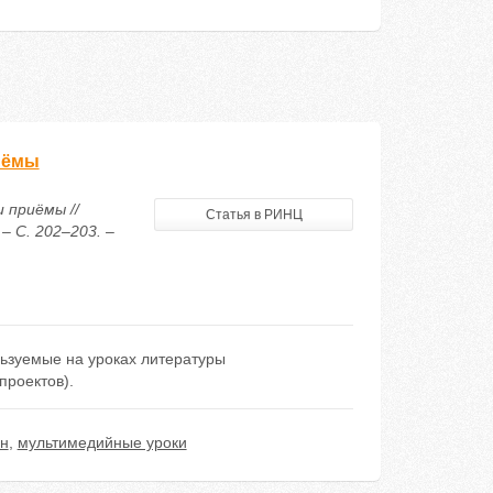
иёмы
 приёмы //
Статья в РИНЦ
– С. 202–203. –
ьзуемые на уроках литературы
проектов).
н
,
мультимедийные уроки