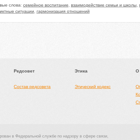
вые слова:
семейное воспитание
,
взаимодействие семьи и школы
,
иктные ситуации
,
гармонизация отношений
Редсовет
Этика
О
Состав редсовета
Этический кодекс
О
К
С
рован в Федеральной службе по надзору в сфере связи,