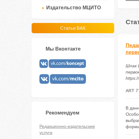
Издательство МЦИТО
Ста
Статьи ВАК
Педа
Мы Вконтакте
перв
Шпак 
первок
https:
ART 7
В дан
Рекомендуем
Особо
выбра
Редакционно-издательские
формы
услуги