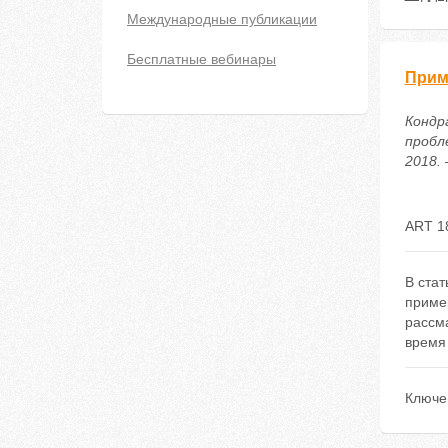
Международные публикации
Бесплатные вебинары
Прим
Кондр
пробл
2018. 
ART 1
В ста
приме
рассм
время
Ключе