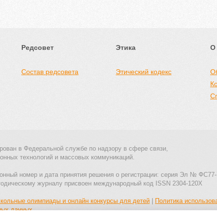
Редсовет
Этика
О
Состав редсовета
Этический кодекс
О
К
С
рован в Федеральной службе по надзору в сфере связи,
онных технологий и массовых коммуникаций.
онный номер и дата принятия решения о регистрации: серия Эл № ФС77-
тодическому журналу присвоен международный код ISSN 2304-120X
кольные олимпиады и онлайн конкурсы для детей
|
Политика использов
ных данных