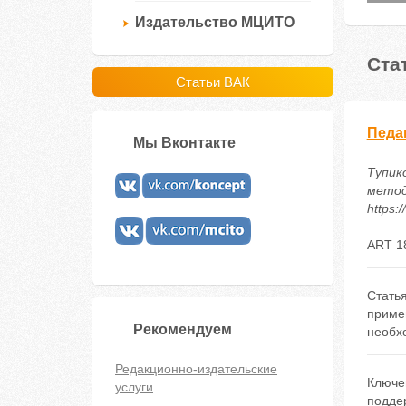
Издательство МЦИТО
Ста
Статьи ВАК
Педа
Мы Вконтакте
Тупико
метод
https:
ART 1
Стать
примен
Рекомендуем
необхо
Редакционно-издательские
Ключе
услуги
подде