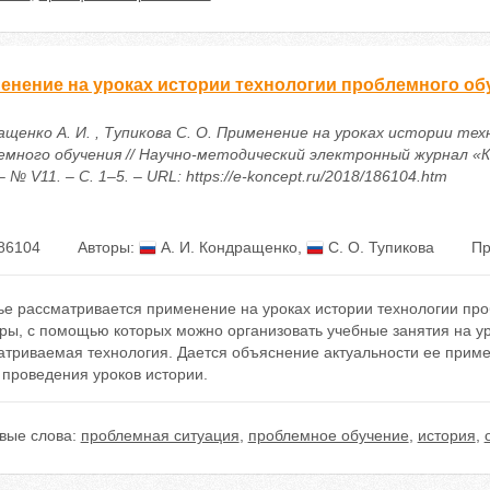
енение на уроках истории технологии проблемного об
ащенко А. И. , Тупикова С. О. Применение на уроках истории тех
емного обучения // Научно-методический электронный журнал «К
– № V11. – С. 1–5. – URL: https://e-koncept.ru/2018/186104.htm
86104
Авторы:
А. И. Кондращенко
,
С. О. Тупикова
Пр
тье рассматривается применение на уроках истории технологии пр
ры, с помощью которых можно организовать учебные занятия на у
атриваемая технология. Дается объяснение актуальности ее приме
 проведения уроков истории.
вые слова:
проблемная ситуация
,
проблемное обучение
,
история
,