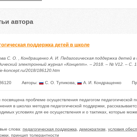
тьи автора
гогическая поддержка детей в школе
ва С. О. , Кондращенко А. И. Педагогическая поддержка детей в 
ический электронный журнал «Концепт». – 2018. – № V12. – С. 1
//e-koncept.ru/2018/186120.htm
86120
Авторы:
С. О. Тупикова
,
А. И. Кондращенко
Пр
я посвящена проблеме осуществления педагогом педагогической п
ения в школах методов педагогической поддержки, рассказывается
димых условиях для ее осуществления и о тактиках, которые може
вые слова:
педагогическая поддержка
,
демократизм
,
условия обес
ржки
,
принцип толерантности