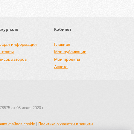
 журнале
Кабинет
бщая информация
Главная
онтакты
Мои публикации
писок авторов
Мои проекты
Анкета
78575 от 08 июля 2020 г
ания файлов cookie
|
Политика обработки и защиты