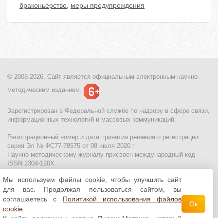
браконьерство
,
меры предупреждения
© 2008-2026, Сайт является
официальным электронным
научно-
методическим изданием.
Зарегистрирован в Федеральной службе по надзору в сфере связи,
информационных технологий и массовых коммуникаций.
Регистрационный номер и дата принятия решения о регистрации:
серия Эл № ФС77-78575 от 08 июля 2020 г
Научно-методическому журналу присвоен международный код
ISSN 2304-120X
Мы используем файлы cookie, чтобы улучшить сайт
МЦИТО
|
Школьные олимпиады и онлайн конкурсы для детей
|
для вас. Продолжая пользоваться сайтом, вы
Политика использования файлов cookie
|
Политика обработки и
защиты персональных данных
соглашаетесь с
Политикой использования файлов
Ок
cookie
.
Все материалы доступны по
лицензии Creative