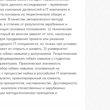
. Цель данного исследования – выявление
на соискание должностей в IT-компаниях и
та основана на теоретическом обзоре и
ния. В качестве эмпирического метода
, в отличие от результатов зарубежных и
ющих основных положениях: 1) технические
торый во многом зависит от того, насколько
и для продвижения проекта или решения
дущего IT-специалиста, но только при условии,
меет их открыть и развить; 3) университет
 гибких навыков у выпускников. Теоретическая
 формирования гибких навыков у студентов
раекторию. Практическая значимость
абор гибких навыков, основанный на
 с процессом найма в российские IT-компании:
алитет, ориентированный на клиента;
ка приоритетов; наставничество. Достоверность
м анализом отечественных и зарубежных
щих методологических принципов и