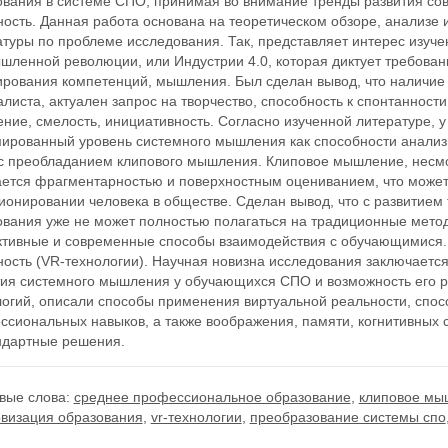
ования в системе СПО, принимая во внимание тренды развития со
ность. Данная работа основана на теоретическом обзоре, анализе
туры по проблеме исследования. Так, представляет интерес изуче
шленной революции, или Индустрии 4.0, которая диктует требован
рования компетенций, мышления. Был сделан вывод, что наличие 
листа, актуален запрос на творчество, способность к спонтаннос
ние, смелость, инициативность. Согласно изученной литературе, 
ированный уровень системного мышления как способности анализ
 с преобладанием клипового мышления. Клиповое мышление, несмо
ается фрагментарностью и поверхностным оцениванием, что может
ионировании человека в обществе. Сделан вывод, что с развитием
ования уже не может полностью полагаться на традиционные метод
тивные и современные способы взаимодействия с обучающимися. 
ость (VR-технологии). Научная новизна исследования заключается
тия системного мышления у обучающихся СПО и возможность его 
логий, описали способы применения виртуальной реальности, сп
ссиональных навыков, а также воображения, памяти, когнитивных
ндартные решения.
вые слова:
среднее профессиональное образование
,
клиповое мы
визация образования
,
vr-технологии
,
преобразование системы спо