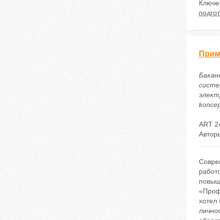
Ключе
подгот
Прим
Бакано
систе
электр
koncep
ART 2
Автор
Совре
работо
повыш
«Проф
хотел
лично