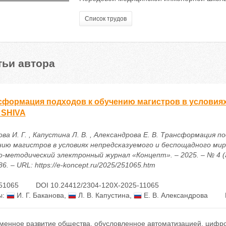
Список трудов
тьи автора
сформация подходов к обучению магистров в условия
 SHIVA
ва И. Г. , Капустина Л. В. , Александрова Е. В. Трансформация по
нию магистров в условиях непредсказуемого и беспощадного мира
о-методический электронный журнал «Концепт». – 2025. – № 4 (а
6. – URL: https://e-koncept.ru/2025/251065.htm
51065
DOI 10.24412/2304-120X-2025-11065
ы:
И. Г. Баканова
,
Л. В. Капустина
,
Е. В. Александрова
менное развитие общества, обусловленное автоматизацией, цифро