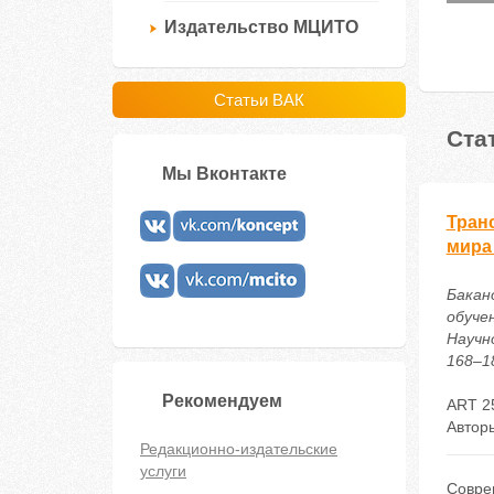
Издательство МЦИТО
Статьи ВАК
Ста
Мы Вконтакте
Тран
мира
Бакано
обуче
Научн
168–18
Рекомендуем
ART 2
Автор
Редакционно-издательские
услуги
Совре