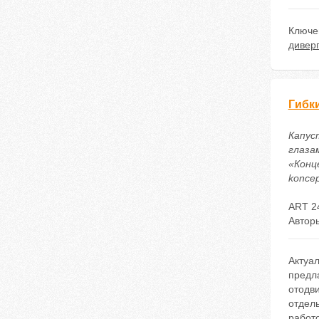
Ключе
дивер
Гибк
Капуст
глаза
«Конце
koncep
ART 2
Автор
Актуа
предл
отодви
отдель
работо