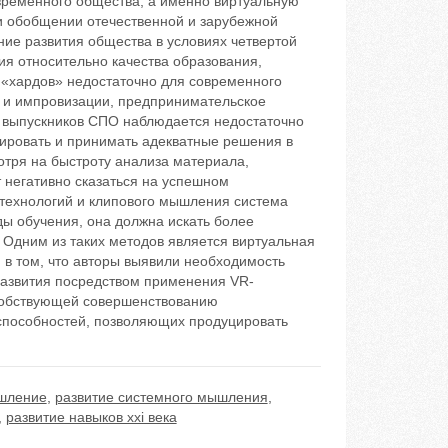
временного общества, а именно виртуальную
 и обобщении отечественной и зарубежной
ние развития общества в условиях четвертой
ия относительно качества образования,
«хардов» недостаточно для современного
ти и импровизации, предпринимательское
у выпускников СПО наблюдается недостаточно
ировать и принимать адекватные решения в
тря на быстроту анализа материала,
 негативно сказаться на успешном
 технологий и клипового мышления система
ы обучения, она должна искать более
Одним из таких методов является виртуальная
 в том, что авторы выявили необходимость
развития посредством применения VR-
особствующей совершенствованию
 способностей, позволяющих продуцировать
шление
,
развитие системного мышления
,
,
развитие навыков xxi века