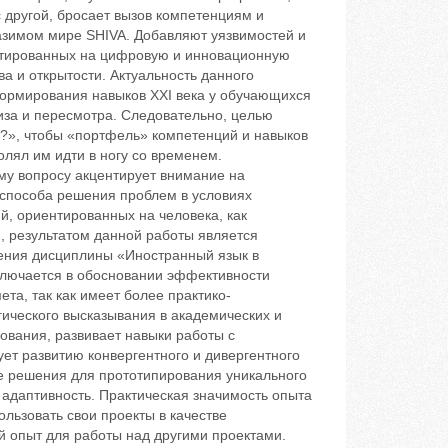
 другой, бросает вызов компетенциям и
азимом мире SHIVA. Добавляют уязвимостей и
нтированных на цифровую и инновационную
а и открытости. Актуальность данного
формирования навыков XXI века у обучающихся
иза и пересмотра. Следовательно, целью
ть?», чтобы «портфель» компетенций и навыков
олял им идти в ногу со временем.
му вопросу акцентирует внимание на
 способа решения проблем в условиях
, ориентированных на человека, как
м, результатом данной работы является
ения дисциплины «Иностранный язык в
ключается в обосновании эффективности
а, так как имеет более практико-
ического высказывания в академических и
ования, развивает навыки работы с
ет развитию конвергентного и дивергентного
ие решения для прототипирования уникального
и адаптивность. Практическая значимость опыта
льзовать свои проекты в качестве
 опыт для работы над другими проектами.