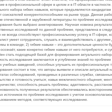
ие в профессиональной сфере в целом и в IT-области в частности
ьного набора гибких навыков, которые предъявляются кандидатам 
т соискателей конкурентоспособными на рынке труда. Данная рабо
зе отечественной и зарубежной литературы по проблеме исследова
ования было выбрано анкетирование. Научная новизна результатов
ственных исследований по данной проблеме, представлена в следу
 не всегда способствуют профессиональному успеху в IT-сфере, ко
лист умеет сотрудничать, слушать и взаимодействовать с другим
мы в команде; 2) гибкие навыки – это дополнительные ценности бу
 осознаёт, какие конкретно гибкие навыки от него потребуются, и су
бен стать подходящей базой для формирования актуального набора
мость исследования заключается в углублении знаний по проблеме
х учебных заведений, способных улучшить их профессиональную т
ования состоит в том, что авторы выявили и описали актуальный н
татах собеседований, проводимых в различных службах, связанных
тство и готовность учиться; навык межличностного общения; мент
ничество; способность решать проблемы; адаптивность; расстанов
снованность полученных результатов обеспечивались всесторонни
ых источников по проблеме исследования с учетом основополагаю
ьзованием методов, соответствующих исследованию.