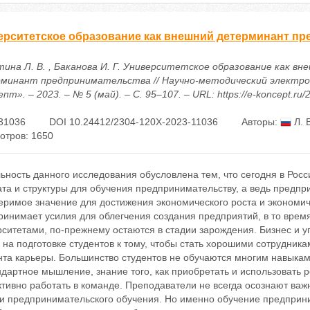
ерситетское образование как внешний детерминант п
тина Л. В. , Баканова И. Г. Университетское образование как вн
минант предпринимательства // Научно-методический электро
пт». – 2023. – № 5 (май). – С. 95–107. – URL: https://e-koncept.ru
31036
DOI 10.24412/2304-120X-2023-11036
Авторы:
Л. 
отров: 1650
ьность данного исследования обусловлена тем, что сегодня в Рос
та и структуры для обучения предпринимательству, а ведь предпр
римое значение для достижения экономического роста и экономиче
ринимает усилия для облегчения создания предприятий, в то врем
рситетами, по-прежнему остаются в стадии зарождения. Бизнес и 
 на подготовке студентов к тому, чтобы стать хорошими сотрудника
нта карьеры. Большинство студентов не обучаются многим навыка
дартное мышление, знание того, как приобретать и использовать р
тивно работать в команде. Преподаватели не всегда осознают ва
и предпринимательского обучения. Но именно обучение предприни