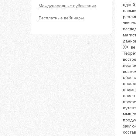
одной 
Международные публикации
навык
реали
Бесплатные вебинары
эконом
иссле
магис
данног
XXI ве
Теоре
востр
неопр
возмож
обосн
профе
приме
ориен
профе
аутент
мышлен
продук
заключ
соста