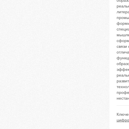
образ
реаль
литера
промы
форми
специа
мышле
сформ
связи
отлич
функц
образ
эффек
реальн
разви
техно
профе
неста
Ключе
цифро