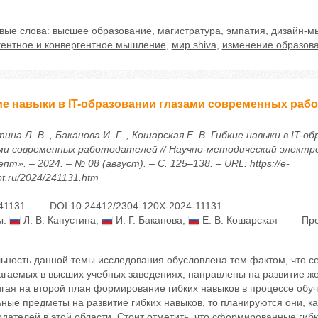
вые слова:
высшее образование
,
магистратура
,
эмпатия
,
дизайн-м
гентное и конвергентное мышление
,
мир shiva
,
изменение образов
ие навыки в IT-образовании глазами современных раб
ина Л. В. , Баканова И. Г. , Кошарская Е. В. Гибкие навыки в IT-о
ми современных работодателей // Научно-методический электр
пт». – 2024. – № 08 (август). – С. 125–138. – URL: https://e-
t.ru/2024/241131.htm
41131
DOI 10.24412/2304-120X-2024-11131
ы:
Л. В. Капустина
,
И. Г. Баканова
,
Е. В. Кошарская
Про
льность данной темы исследования обусловлена тем фактом, что с
агаемых в высших учебных заведениях, направлены на развитие же
гая на второй план формирование гибких навыков в процессе обуч
ные предметы на развитие гибких навыков, то планируются они, ка
дателей в этой области. Стоит отметить, что сформированные гиб