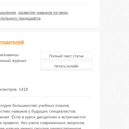
ышление
,
развитие навыков xxi века
,
ательного ландшафта
отодателей
бразовании
Полный текст статьи
онный журнал
Читать онлайн
смотров: 1418
егодня большинство учебных планов,
стких навыков у будущих специалистов,
ения. Если в курсе дисциплин и встречаются
к правило, без учета современных запросов
кие навыки имеют сегодня первостепенное