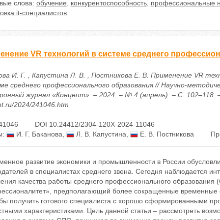
вые слова:
обучение
,
конкурентоспособность
,
профессиональные 
овка it-специалистов
енение VR технологий в системе среднего профессио
ва И. Г. , Капустина Л. В. , Постникова Е. В. Применение VR тех
ме среднего профессионального образования // Научно-методич
онный журнал «Концепт». – 2024. – № 4 (апрель). – С. 102–118. – 
t.ru/2024/241046.htm
41046
DOI 10.24412/2304-120X-2024-11046
ы:
И. Г. Баканова
,
Л. В. Капустина
,
Е. В. Постникова
Пр
менное развитие экономики и промышленности в России обусловл
дателей в специалистах среднего звена. Сегодня наблюдается инт
ения качества работы среднего профессионального образования (
ессионалитет», предполагающий более сокращенные временные ф
 бы получить готового специалиста с хорошо сформированными п
стными характеристиками. Цель данной статьи – рассмотреть возм