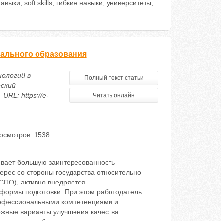
навыки
,
soft skills
,
гибкие навыки
,
университеты
,
нального образования
нологий в
Полный текст статьи
еский
URL: https://e-
Читать онлайн
осмотров: 1538
ивает большую заинтересованность
ерес со стороны государства относительно
СПО), активно внедряется
ормы подготовки. При этом работодатель
рофессиональными компетенциями и
ожные варианты улучшения качества