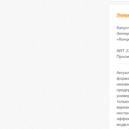
Унив
Капус
детер
«Конце
ART 2
Просм
Актуал
форма
неизме
предп
униве
только
вариа
нестан
эффек
модел