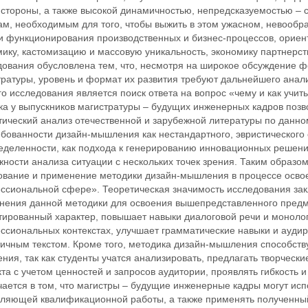
стороны, а также высокой динамичностью, непредсказуемостью – с
ам, необходимым для того, чтобы выжить в этом ужасном, невообр
и функционирования производственных и бизнес-процессов, орие
ику, кастомизацию и массовую уникальность, экономику партнерств
дования обусловлена тем, что, несмотря на широкое обсуждение 
тратуры, уровень и формат их развития требуют дальнейшего анал
о исследования является поиск ответа на вопрос «чему и как учи
ка у выпускников магистратуры – будущих инженерных кадров позв
тический анализ отечественной и зарубежной литературы по данно
ебованности дизайн-мышления как нестандартного, эвристического
еделенности, как подхода к генерированию инновационных решений
ности анализа ситуации с нескольких точек зрения. Таким образо
ование и применение методики дизайн-мышления в процессе осво
ссиональной сфере». Теоретическая значимость исследования за
нения данной методики для освоения вышепредставленного предмет
тированный характер, повышает навыки диалоговой речи и монолог
ссиональных контекстах, улучшает грамматические навыки и аудир
ичным текстом. Кроме того, методика дизайн-мышления способству
ия, так как студенты учатся анализировать, предлагать творческ
та с учетом ценностей и запросов аудитории, проявлять гибкость 
ается в том, что магистры – будущие инженерные кадры могут испо
вляющей квалификационной работы, а также применять полученный