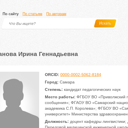
По сайту
По статьям
По авторам
Искать
анова Ирина Геннадьевна
ORCID:
0000-0002-5062-8184
Город:
Самара
Степень:
кандидат педагогических наук
Место работы:
ФГБОУ ВО «Приволжский го
сообщения»; ФГАОУ ВО «Самарский национ
академика С.П. Королева»; ФГБОУ ВО «Са
университет» Министерства здравоохране
Должность:
доцент кафедры лингвистики; 
Передовой медицинской инженерной школ