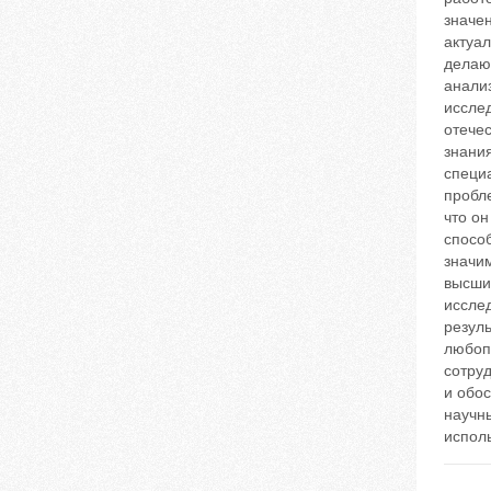
значен
актуал
делаю
анали
исслед
отече
знания
специа
пробле
что он
спосо
значи
высши
исслед
резуль
любопы
сотруд
и обо
научн
испол