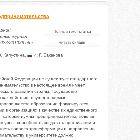
редпринимательства
ешний
Полный текст статьи
нный журнал
/2023/231036.htm
Читать онлайн
В. Капустина
,
И. Г. Баканова
сийской Федерации не существует стандартного
инимательство в настоящее время имеет
ского развития страны. Государство
я как действия, осуществляемые
управленческое образование фокусируются
ми в организациях в качестве их единственного
м, которые нужны предпринимателям, включая
есурсы, способность создавать организации и
жность вопроса трансформации в направлении
мательству в университете должно