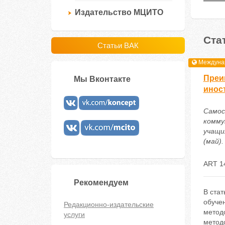
Издательство МЦИТО
Ста
Статьи ВАК
Междунар
Преи
Мы Вконтакте
инос
Самосе
комму
учащи
(май).
ART 1
Рекомендуем
В ста
обуче
Редакционно-издательские
метод
услуги
методо