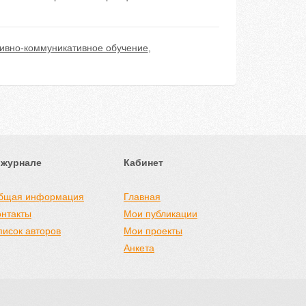
ивно-коммуникативное обучение
,
 журнале
Кабинет
бщая информация
Главная
онтакты
Мои публикации
писок авторов
Мои проекты
Анкета