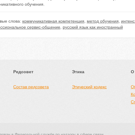
никативного обучения.
вые слова:
коммуникативная компетенция
,
метод обучения
,
интенс
ссиональное сервис-общение
,
русский язык как иностранный
Редсовет
Этика
О
Состав редсовета
Этический кодекс
О
К
С
рован в Федеральной службе по надзору в сфере связи,