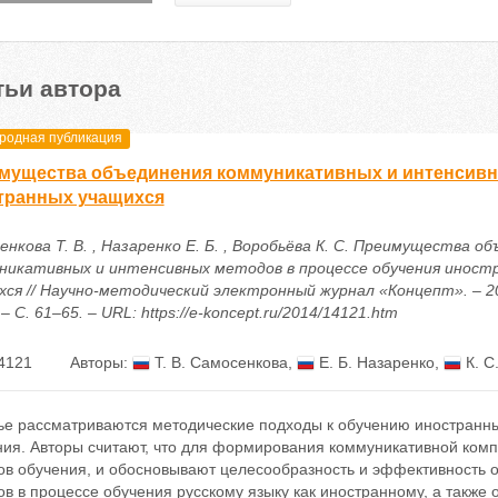
тьи автора
одная публикация
мущества объединения коммуникативных и интенсивн
транных учащихся
нкова Т. В. , Назаренко Е. Б. , Воробьёва К. С. Преимущества о
никативных и интенсивных методов в процессе обучения иност
хся // Научно-методический электронный журнал «Концепт». – 2
 – С. 61–65. – URL: https://e-koncept.ru/2014/14121.htm
4121
Авторы:
Т. В. Самосенкова
,
Е. Б. Назаренко
,
К. С
тье рассматриваются методические подходы к обучению иностранн
ния. Авторы считают, что для формирования коммуникативной ком
ов обучения, и обосновывают целесообразность и эффективность 
в в процессе обучения русскому языку как иностранному, а также