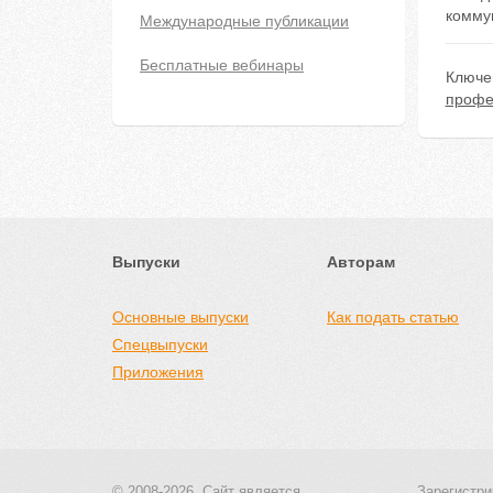
комму
Международные публикации
Бесплатные вебинары
Ключе
профе
Выпуски
Авторам
Основные выпуски
Как подать статью
Спецвыпуски
Приложения
© 2008-2026, Сайт является
Зарегистри