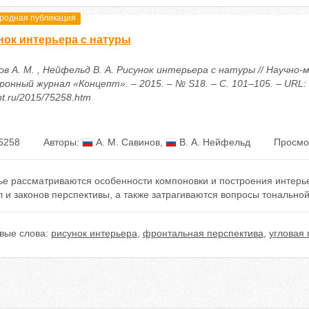
одная публикация
нок интерьера с натуры
ов А. М. , Нейфельд В. А. Рисунок интерьера с натуры // Научно
онный журнал «Концепт». – 2015. – № S18. – С. 101–105. – URL: ht
t.ru/2015/75258.htm
5258
Авторы:
А. М. Савинов
,
В. А. Нейфельд
Просмо
тье рассматриваются особенности компоновки и построения интер
 и законов перспективы, а также затрагиваются вопросы тональной
вые слова:
рисунок интерьера
,
фронтальная перспектива
,
угловая 