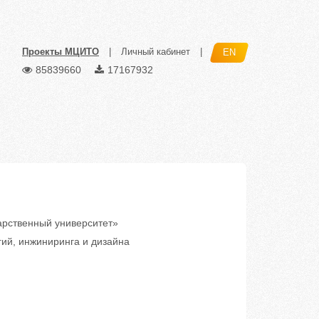
Проекты МЦИТО
|
Личный кабинет
|
EN
85839660
17167932
рственный университет»
гий, инжиниринга и дизайна