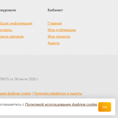
 журнале
Кабинет
бщая информация
Главная
онтакты
Мои публикации
писок авторов
Мои проекты
Анкета
78575 от 08 июля 2020 г
ания файлов cookie
|
Политика обработки и защиты
соглашаетесь с
Политикой использования файлов cookie
.
Ок
 авторства 4.0 Всемирная
.