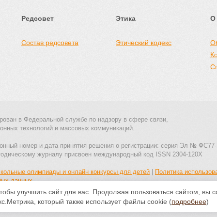
Редсовет
Этика
О
Состав редсовета
Этический кодекс
О
К
С
рован в Федеральной службе по надзору в сфере связи,
онных технологий и массовых коммуникаций.
онный номер и дата принятия решения о регистрации: серия Эл № ФС77-
тодическому журналу присвоен международный код ISSN 2304-120X
кольные олимпиады и онлайн конкурсы для детей
|
Политика использов
ных данных
тобы улучшить сайт для вас. Продолжая пользоваться сайтом, вы 
Все материалы доступны по
лицензии Creative Commons С указанием
с.Метрика, который также использует файлы cookie (
подробнее
)