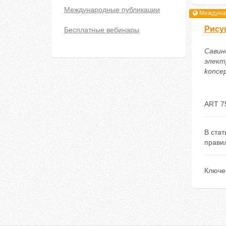
Международные публикации
Междунар
Рису
Бесплатные вебинары
Савин
электр
koncep
ART 7
В ста
правил
Ключе