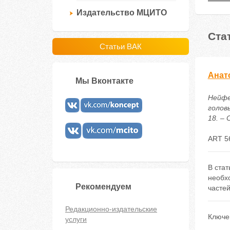
Издательство МЦИТО
Ста
Статьи ВАК
Анат
Мы Вконтакте
Нейфе
голов
18. – 
ART 5
В ста
необхо
Рекомендуем
частей
Редакционно-издательские
Ключе
услуги