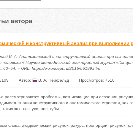
тьи автора
омический и конструктивный анализ при выполнении р
льд В. А. Анатомический и конструктивный анализ при выполне
ы человека // Научно-методический электронный журнал «Концепт»
С. 60–64. – URL: https://e-koncept.ru/2016/56199.htm
6199
Автор:
В. А. Нейфельд
Просмотров: 7518
тье рассматриваются проблемы, возникающие при освоении рисунка
димость знания конструктивного и анатомического строения, как вс
, таких как глаз, ухо, нос, губы.
вые слова:
академический рисунок
,
ракурс
,
пропорции
,
рисунок го