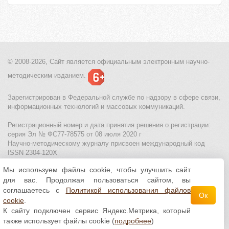
© 2008-2026, Сайт является
официальным электронным
научно-
методическим изданием.
Зарегистрирован в Федеральной службе по надзору в сфере связи,
информационных технологий и массовых коммуникаций.
Регистрационный номер и дата принятия решения о регистрации:
серия Эл № ФС77-78575 от 08 июля 2020 г
Научно-методическому журналу присвоен международный код
ISSN 2304-120X
Мы используем файлы cookie, чтобы улучшить сайт
МЦИТО
|
Школьные олимпиады и онлайн конкурсы для детей
|
для вас. Продолжая пользоваться сайтом, вы
Политика использования файлов cookie
|
Политика обработки и
защиты персональных данных
соглашаетесь с
Политикой использования файлов
Ок
cookie
.
Все материалы доступны по
лицензии Creative
К сайту подключен сервис Яндекс.Метрика, который
Commons С указанием авторства 4.0 Всемирная
.
также использует файлы cookie (
подробнее
)