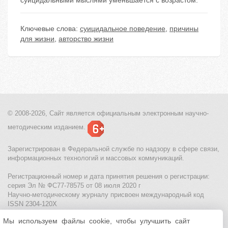
суицидальными мыслями уменьшается с возрастом.
Ключевые слова:
суицидальное поведение
,
причины
для жизни
,
авторство жизни
© 2008-2026, Сайт является
официальным электронным
научно-
методическим изданием.
Зарегистрирован в Федеральной службе по надзору в сфере связи,
информационных технологий и массовых коммуникаций.
Регистрационный номер и дата принятия решения о регистрации:
серия Эл № ФС77-78575 от 08 июля 2020 г
Научно-методическому журналу присвоен международный код
ISSN 2304-120X
Мы используем файлы cookie, чтобы улучшить сайт
МЦИТО
|
Школьные олимпиады и онлайн конкурсы для детей
|