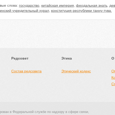
вые слова:
государство
,
китайская империя
,
феодальная знать
,
дев
винский учредительный хурал
,
конституция республики танну-тува.
Редсовет
Этика
О
Состав редсовета
Этический кодекс
О
К
С
рован в Федеральной службе по надзору в сфере связи,