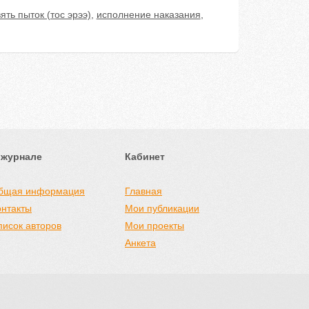
ять пыток (тос эрээ)
,
исполнение наказания
,
 журнале
Кабинет
бщая информация
Главная
онтакты
Мои публикации
писок авторов
Мои проекты
Анкета