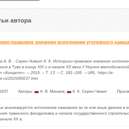
тьи автора
ико-правовое значение исполнения уголовного наказан
в А. В. , Серен-Чимит К. К. Историко-правовое значение исполне
ния в Туве в конце XIX и в начале XX века // Научно-методическ
 «Концепт». – 2015. – Т. 13. – С. 181–185. – URL: https://e-
t.ru/2015/85037.htm
5037
Авторы:
А. В. Минаев
,
К. К. Серен-Чимит
Просм
ье анализируется исполнение наказания за те или иные деяния в е
ния тувинского феодализма и начала государственного строительст
 начале XX в.