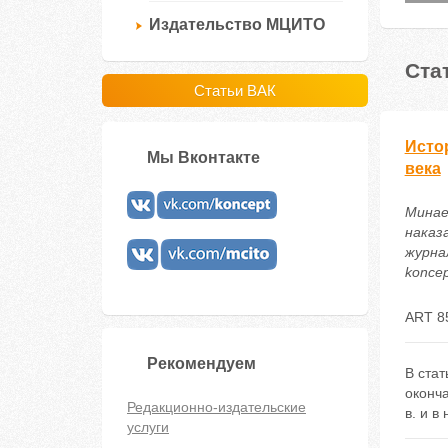
Издательство МЦИТО
Ста
Статьи ВАК
Истор
Мы Вконтакте
века
Минае
наказа
журнал
koncep
ART 8
Рекомендуем
В стат
оконча
Редакционно-издательские
в. и в
услуги