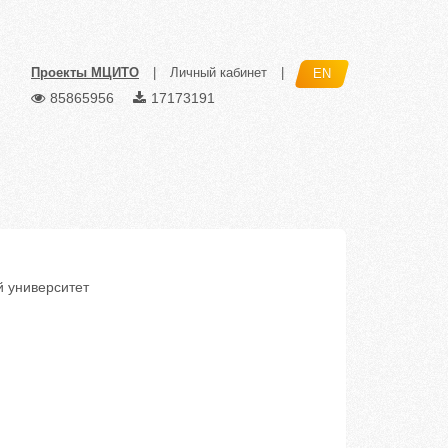
Проекты МЦИТО
|
Личный кабинет
|
EN
85865956
17173191
й университет