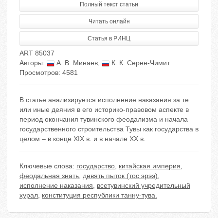
Полный текст статьи
Читать онлайн
Статья в РИНЦ
ART 85037
Авторы:
А. В. Минаев
,
К. К. Серен-Чимит
Просмотров: 4581
В статье анализируется исполнение наказания за те
или иные деяния в его историко-правовом аспекте в
период окончания тувинского феодализма и начала
государственного строительства Тувы как государства в
целом – в конце XIX в. и в начале XX в.
Ключевые слова:
государство
,
китайская империя
,
феодальная знать
,
девять пыток (тос эрээ)
,
исполнение наказания
,
всетувинский учредительный
хурал
,
конституция республики танну-тува.