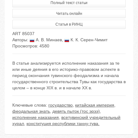
Полный текст статьи
Читать онлайн
Статья в РИНЦ
ART 85037
Авторы:
А. В. Минаев
,
К. К. Серен-Чимит
Просмотров: 4580
В статье анализируется исполнение наказания за те
или иные деяния в его историко-правовом аспекте в
период окончания тувинского феодализма и начала
государственного строительства Тувы как государства в
целом – в конце XIX в. и в начале XX в.
Ключевые слова:
государство
,
китайская империя
,
феодальная знать
,
девять пыток (тос эрээ)
,
исполнение наказания
,
всетувинский учредительный
хурал
,
конституция республики танну-тува.