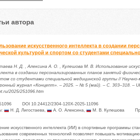
тьи автора
льзование искусственного интеллекта в создании пер
ческой культурой и спортом со студентами специальн
аева Н. Д. , Алексина А. О. , Кулешова М. В. Использование иск
лекта в создании персонализированных планов занятий физичес
ртом со студентами специальной медицинской группы // Научно
онный журнал «Концепт». – 2025. – № 5 (май). – С. 303–318. – URL
t.ru/2025/251096.htm
51096
DOI 10.24412/2304-120X-2025-11096
ы:
Н. Д. Лигостаева
,
А. О. Алексина
,
М. В. Кулешова
Пр
ение искусственного интеллекта (ИИ) в спортивные программы ста
ьзование современных технологий позволяет повышать мотивацию с