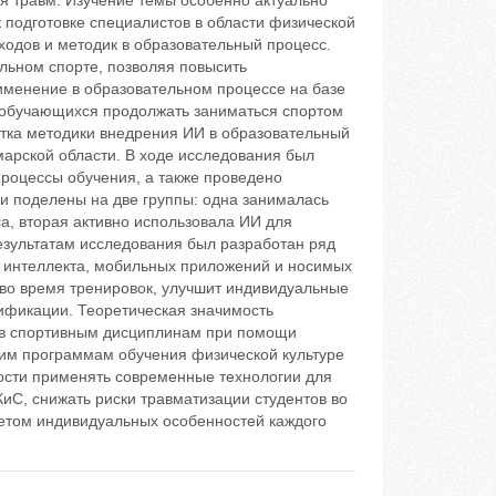
ия травм. Изучение темы особенно актуально
к подготовке специалистов в области физической
ходов и методик в образовательный процесс.
льном спорте, позволяя повысить
рименение в образовательном процессе на базе
ь обучающихся продолжать заниматься спортом
отка методики внедрения ИИ в образовательный
марской области. В ходе исследования был
процессы обучения, а также проведено
и поделены на две группы: одна занималась
а, вторая активно использовала ИИ для
езультатам исследования был разработан ряд
 интеллекта, мобильных приложений и носимых
м во время тренировок, улучшит индивидуальные
мификации. Теоретическая значимость
ов спортивным дисциплинам при помощи
им программам обучения физической культуре
ности применять современные технологии для
иС, снижать риски травматизации студентов во
четом индивидуальных особенностей каждого