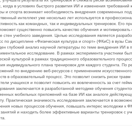
, улучшать результаты их тренировок и снижать риски возникновен
, когда в условиях быстрого развития ИИ и изменения требований 
уры и спорта возникает необходимость внедрения современных под
твенный интеллект уже несколько лет используется в профессиона
ивность как командных, так и индивидуальных тренировок. Его п
 поможет существенно повысить качество обучения и мотивироват
не стен учебного заведения. Целью исследования является разраб
с по дисциплине «Физическая культура и спорт» (ФКиС) в вузы Са
ден глубокий анализ научной литературы по теме внедрения ИИ в 
риментальное исследование. В рамках эксперимента участники был
ской культурой в рамках традиционного образовательного процесс
ия индивидуального плана тренировок для каждого студента. По р
ожений по внедрению веб-ресурсов с применением искусственного
ств в образовательный процесс. Это позволит снизить риски трав
тели учащихся и позволит повысить их вовлеченность за счет гей
дования заключается в разработанной методике обучения студент
менных мобильных приложений на базе ИИ как аналоге действующ
рту. Практическая значимость исследования заключается в возмож
оения новых процессов обучения, повышать интерес молодежи к ФК
 занятий и находить более эффективные варианты тренировок с у
та.