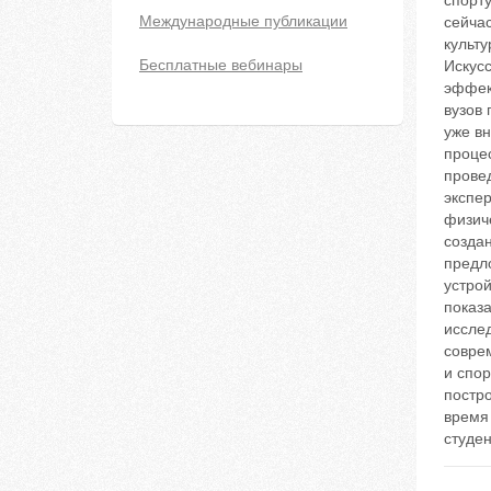
спорту
Международные публикации
сейчас
культ
Бесплатные вебинары
Искусс
эффект
вузов
уже в
процес
прове
экспе
физиче
создан
предл
устрой
показа
иссле
совре
и спо
постр
время
студен