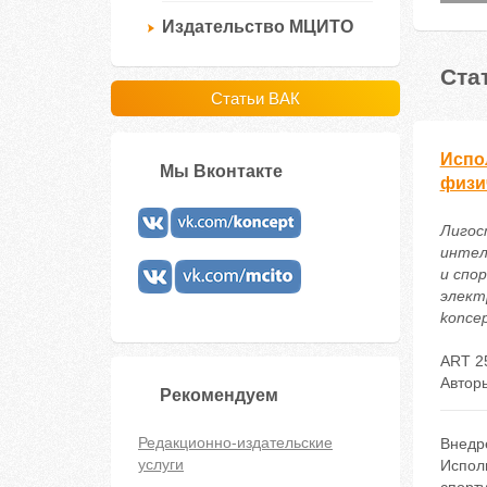
Издательство МЦИТО
Ста
Статьи ВАК
Испо
Мы Вконтакте
физи
Лигост
интел
и спо
электр
koncep
ART 2
Автор
Рекомендуем
Редакционно-издательские
Внедр
услуги
Испол