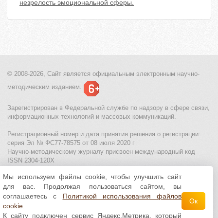
незрелость эмоциональной сферы.
© 2008-2026, Сайт является
официальным электронным
научно-
методическим изданием.
Зарегистрирован в Федеральной службе по надзору в сфере связи,
информационных технологий и массовых коммуникаций.
Регистрационный номер и дата принятия решения о регистрации:
серия Эл № ФС77-78575 от 08 июля 2020 г
Научно-методическому журналу присвоен международный код
ISSN 2304-120X
Мы используем файлы cookie, чтобы улучшить сайт
МЦИТО
|
Школьные олимпиады и онлайн конкурсы для детей
|
для вас. Продолжая пользоваться сайтом, вы
Политика использования файлов cookie
|
Политика обработки и
защиты персональных данных
соглашаетесь с
Политикой использования файлов
Ок
cookie
.
Все материалы доступны по
лицензии Creative
К сайту подключен сервис Яндекс.Метрика, который