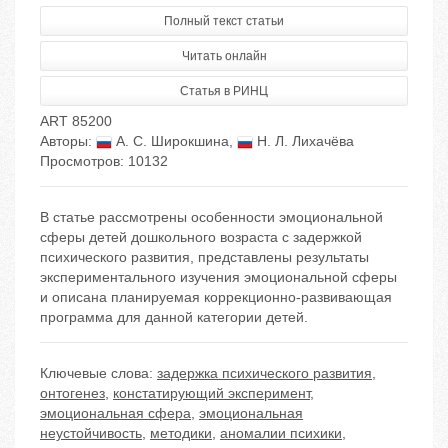
Полный текст статьи
Читать онлайн
Статья в РИНЦ
ART 85200
Авторы:
А. С. Широкшина
,
Н. Л. Лихачёва
Просмотров: 10132
В статье рассмотрены особенности эмоциональной
сферы детей дошкольного возраста с задержкой
психического развития, представлены результаты
экспериментального изучения эмоциональной сферы
и описана планируемая коррекционно-развивающая
программа для данной категории детей.
Ключевые слова:
задержка психического развития
,
онтогенез
,
констатирующий эксперимент
,
эмоциональная сфера
,
эмоциональная
неустойчивость
,
методики
,
аномалии психики
,