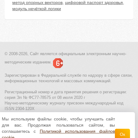
метод опорных векторов
,
цифровой паспорт здоровья
,
модуль нечёткой логики
© 2008-2026, Сайт является
официальным электронным
научно-
методическим изданием.
Зарегистрирован в Федеральной службе по надзору в сфере связи,
информационных технологий и массовых коммуникаций.
Регистрационный номер и дата принятия решения о регистрации:
серия Эл № ФС77-78575 от 08 июля 2020 г
Научно-методическому журналу присвоен международный код
ISSN 2304-120X
Мы используем файлы cookie, чтобы улучшить сайт
МЦИТО
|
Школьные олимпиады и онлайн конкурсы для детей
|
для вас. Продолжая пользоваться сайтом, вы
Политика использования файлов cookie
|
Политика обработки и
защиты персональных данных
соглашаетесь с
Политикой использования файлов
Ок
cookie
.