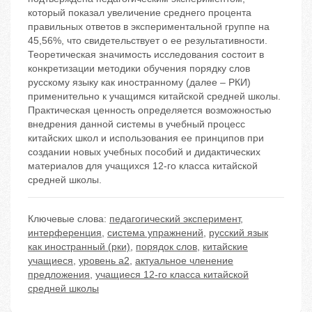
который показал увеличение среднего процента
правильных ответов в экспериментальной группе на
45,56%, что свидетельствует о ее результативности.
Теоретическая значимость исследования состоит в
конкретизации методики обучения порядку слов
русскому языку как иностранному (далее – РКИ)
применительно к учащимся китайской средней школы.
Практическая ценность определяется возможностью
внедрения данной системы в учебный процесс
китайских школ и использования ее принципов при
создании новых учебных пособий и дидактических
материалов для учащихся 12-го класса китайской
средней школы.
Ключевые слова:
педагогический эксперимент
,
интерференция
,
система упражнений
,
русский язык
как иностранный (рки)
,
порядок слов
,
китайские
учащиеся
,
уровень а2
,
актуальное членение
предложения
,
учащиеся 12-го класса китайской
средней школы