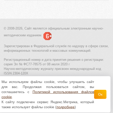
© 2008-2026, Сайт является
официальным электронным
научно-
методическим изданием.
Зарегистрирован в Федеральной службе по надзору в сфере связи,
информационных технологий и массовых коммуникаций.
Регистрационный номер и дата принятия решения о регистрации:
серия Эл № ФС77-78575 от 08 июля 2020 г
Научно-методическому журналу присвоен международный код
ISSN 2304-120X
Мы используем файлы cookie, чтобы улучшить сайт
МЦИТО
|
Школьные олимпиады и онлайн конкурсы для детей
|
для вас. Продолжая пользоваться сайтом, вы
Политика использования файлов cookie
|
Политика обработки и
защиты персональных данных
соглашаетесь с
Политикой использования файлов
Ок
cookie
.
Все материалы доступны по
лицензии Creative
К сайту подключен сервис Яндекс.Метрика, который
Commons С указанием авторства 4.0 Всемирная
.
также использует файлы cookie (
подробнее
)