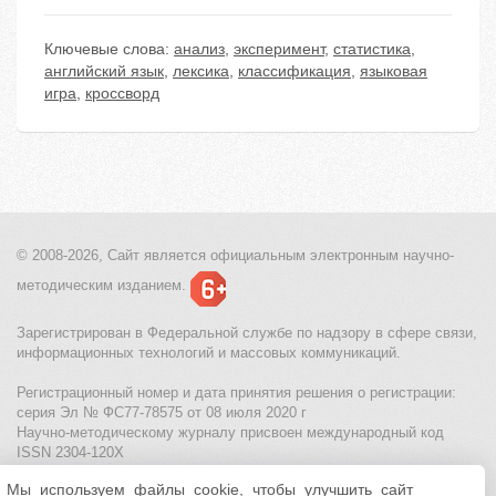
Ключевые слова:
анализ
,
эксперимент
,
статистика
,
английский язык
,
лексика
,
классификация
,
языковая
игра
,
кроссворд
© 2008-2026, Сайт является
официальным электронным
научно-
методическим изданием.
Зарегистрирован в Федеральной службе по надзору в сфере связи,
информационных технологий и массовых коммуникаций.
Регистрационный номер и дата принятия решения о регистрации:
серия Эл № ФС77-78575 от 08 июля 2020 г
Научно-методическому журналу присвоен международный код
ISSN 2304-120X
Мы используем файлы cookie, чтобы улучшить сайт
МЦИТО
|
Школьные олимпиады и онлайн конкурсы для детей
|