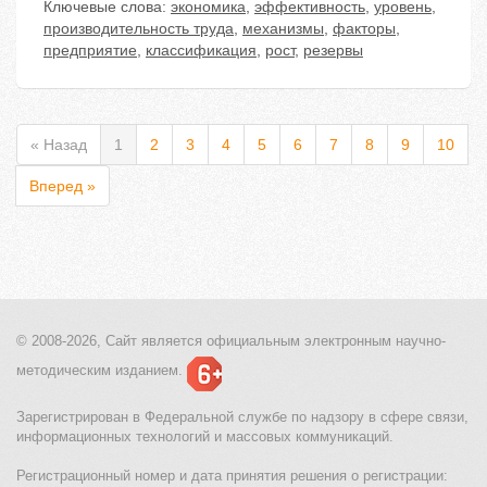
Ключевые слова:
экономика
,
эффективность
,
уровень
,
производительность труда
,
механизмы
,
факторы
,
предприятие
,
классификация
,
рост
,
резервы
« Назад
1
2
3
4
5
6
7
8
9
10
Вперед »
© 2008-2026, Сайт является
официальным электронным
научно-
методическим изданием.
Зарегистрирован в Федеральной службе по надзору в сфере связи,
информационных технологий и массовых коммуникаций.
Регистрационный номер и дата принятия решения о регистрации: