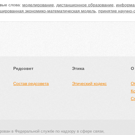
вые слова:
моделирование
,
дистанционное образование
,
информац
цированная экономико-математическая модель
,
принятие научно-
Редсовет
Этика
О
Состав редсовета
Этический кодекс
О
К
С
рован в Федеральной службе по надзору в сфере связи,