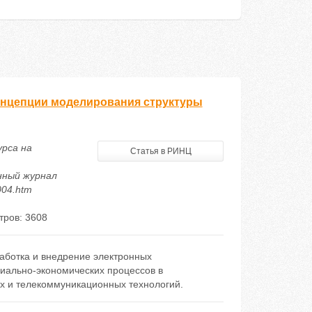
концепции моделирования структуры
урса на
Статья в РИНЦ
нный журнал
004.htm
тров: 3608
работка и внедрение электронных
иально-экономических процессов в
х и телекоммуникационных технологий.