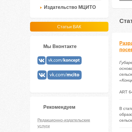
Издательство МЦИТО
Ста
Статьи ВАК
Разр
Мы Вконтакте
посе
Губаре
основ
сельс
«Конце
ART 6
Рекомендуем
В ста
образ
Редакционно-издательские
сельс
услуги