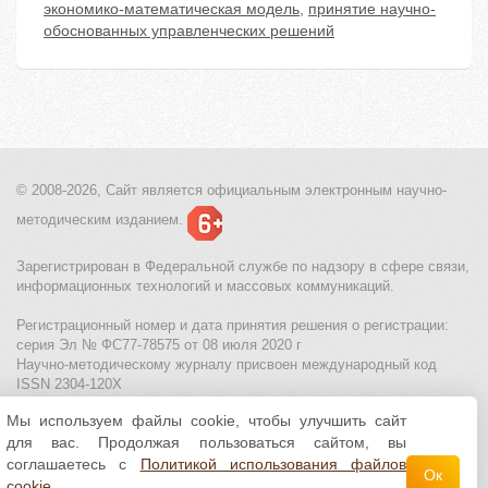
экономико-математическая модель
,
принятие научно-
обоснованных управленческих решений
© 2008-2026, Сайт является
официальным электронным
научно-
методическим изданием.
Зарегистрирован в Федеральной службе по надзору в сфере связи,
информационных технологий и массовых коммуникаций.
Регистрационный номер и дата принятия решения о регистрации:
серия Эл № ФС77-78575 от 08 июля 2020 г
Научно-методическому журналу присвоен международный код
ISSN 2304-120X
Мы используем файлы cookie, чтобы улучшить сайт
МЦИТО
|
Школьные олимпиады и онлайн конкурсы для детей
|
для вас. Продолжая пользоваться сайтом, вы
Политика использования файлов cookie
|
Политика обработки и
защиты персональных данных
соглашаетесь с
Политикой использования файлов
Ок
cookie
.