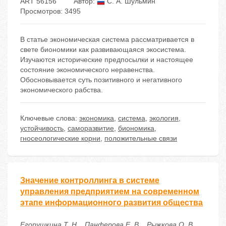
ART 56156
Автор:
С. А. Шульмин
Просмотров: 3495
В статье экономическая система рассматривается в
свете биономики как развивающаяся экосистема.
Изучаются исторические предпосылки и настоящее
состояние экономического неравенства.
Обосновывается суть позитивного и негативного
экономического рабства.
Ключевые слова:
экономика
,
система
,
экология
,
устойчивость
,
саморазвитие
,
биономика
,
гносеологические корни
,
положительные связи
Значение контроллинга в системе
управления предприятием на современном
этапе информационного развития общества
Егорушкина Т. Н. , Панферова Е. В. , Рыжкова О. В. ,