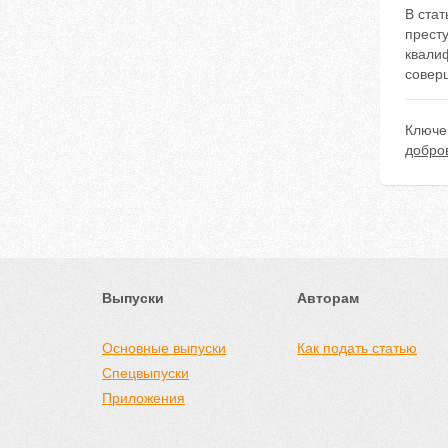
В стaт
прест
квали
совер
Ключе
добро
Выпуски
Авторам
Основные выпуски
Как подать статью
Спецвыпуски
Приложения