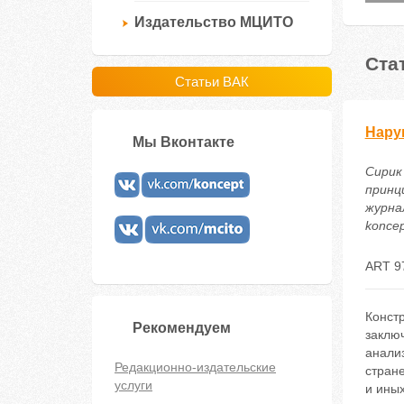
Издательство МЦИТО
Ста
Статьи ВАК
Нару
Мы Вконтакте
Сирик 
принц
журнал
koncep
ART 9
Констр
Рекомендуем
заключ
анализ
Редакционно-издательские
стране
услуги
и иных