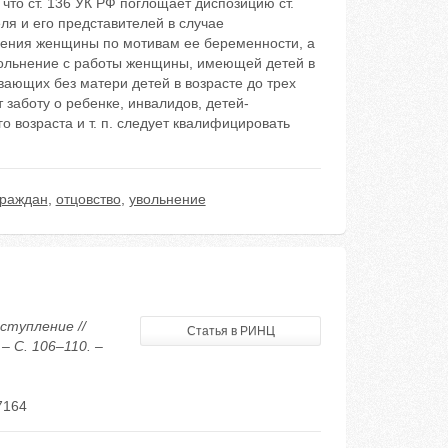
 что ст. 136 УК РФ поглощает диспозицию ст.
ля и его представителей в случае
нения женщины по мотивам ее беременности, а
вольнение с работы женщины, имеющей детей в
ывающих без матери детей в возрасте до трех
 заботу о ребенке, инвалидов, детей-
 возраста и т. п. следует квалифицировать
граждан
,
отцовство
,
увольнение
ступление //
Статья в РИНЦ
– С. 106–110. –
7164