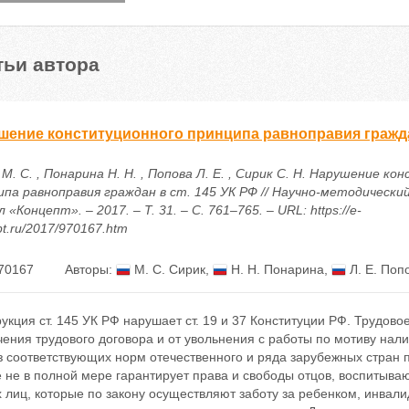
тьи автора
шение конституционного принципа равноправия граждан
М. С. , Понарина Н. Н. , Попова Л. Е. , Сирик С. Н. Нарушение к
ипа равноправия граждан в ст. 145 УК РФ // Научно-методическ
 «Концепт». – 2017. – Т. 31. – С. 761–765. – URL: https://e-
t.ru/2017/970167.htm
70167
Авторы:
М. С. Сирик
,
Н. Н. Понарина
,
Л. Е. Поп
укция ст. 145 УК РФ нарушает ст. 19 и 37 Конституции РФ. Трудово
ения трудового договора и от увольнения с работы по мотиву нали
 соответствующих норм отечественного и ряда зарубежных стран по
 не в полной мере гарантирует права и свободы отцов, воспитыва
 лиц, которые по закону осуществляют заботу за ребенком, инвал