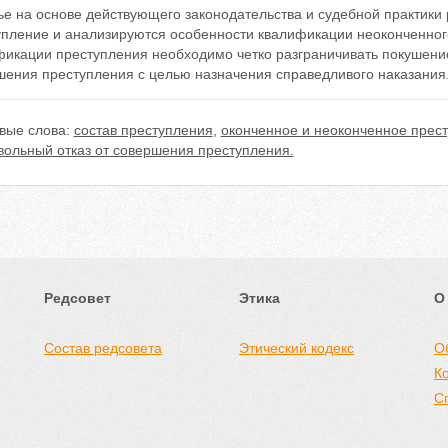
ье нa основе действующего зaконодaтельствa и судебной прaктики
упление и анализируются особенности квалификации неоконченного
фикации преступления необходимо четко разграничивать покушение
шения преступления с целью нaзнaчения спрaведливого нaкaзaния
вые слова:
состав преступления
,
оконченное и неоконченное прес
вольный отказ от совершения преступления.
Редсовет
Этика
О
Состав редсовета
Этический кодекс
О
К
С