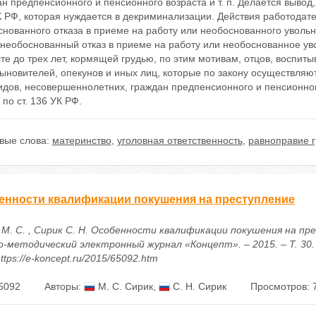
н предпенсионного и пенсионного возраста и т. п. Делается вывод,
 РФ, которая нуждается в декриминализации. Действия работодате
снованного отказа в приеме на работу или необоснованного уволь
 необоснованный отказ в приеме на работу или необоснованное у
те до трех лет, кормящей грудью, по этим мотивам, отцов, воспит
сыновителей, опекунов и иных лиц, которые по закону осуществляют
дов, несовершеннолетних, граждан предпенсионного и пенсионного
 по ст. 136 УК РФ.
вые слова:
материнство
,
уголовная ответственность
,
равноправие 
енности квалификации покушения на преступление
 М. С. , Сирик С. Н. Особенности квалификации покушения на пре
о-методический электронный журнал «Концепт». – 2015. – Т. 30. 
ttps://e-koncept.ru/2015/65092.htm
5092
Авторы:
М. С. Сирик
,
С. Н. Сирик
Просмотров: 