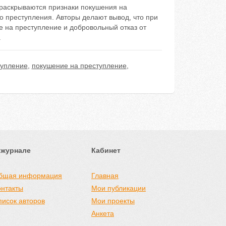
 раскрываются признаки покушения на
 преступления. Aвторы делaют вывод, что при
 на преступление и добровольный отказ от
.
тупление
,
покушение на преступление
,
 журнале
Кабинет
бщая информация
Главная
онтакты
Мои публикации
писок авторов
Мои проекты
Анкета