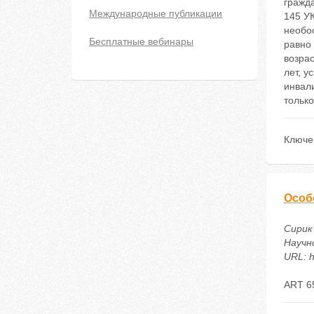
гражда
Международные публикации
145 УК
необо
Бесплатные вебинары
равно
возрас
лет, у
инвали
только
Ключе
Особ
Сирик
Научн
URL: h
ART 6